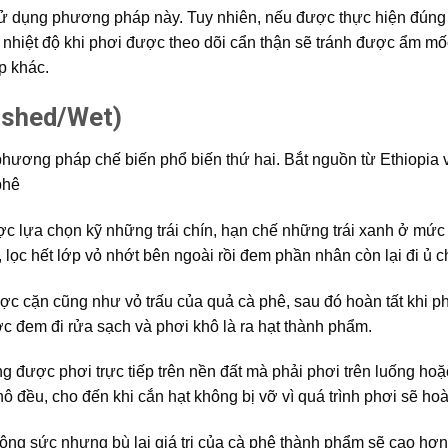
sử dụng phương pháp này. Tuy nhiên, nếu được thực hiện đúng
 nhiệt độ khi phơi được theo dõi cẩn thận sẽ tránh được ẩm mốc
p khác.
shed/Wet)
phương pháp chế biến phổ biến thứ hai. Bắt nguồn từ Ethiopia
phê
 lựa chọn kỹ những trái chín, hạn chế những trái xanh ở mức 
, lọc hết lớp vỏ nhớt bên ngoài rồi đem phần nhân còn lại đi ủ 
ược cặn cũng như vỏ trấu của quả cà phê, sau đó hoàn tất khi p
c đem đi rửa sạch và phơi khô là ra hạt thành phẩm.
ng được phơi trực tiếp trên nền đất mà phải phơi trên luống ho
khô đều, cho đến khi cắn hạt không bị vỡ vì quá trình phơi sẽ ho
ng sức nhưng bù lại giá trị của cà phê thành phẩm sẽ cao hơn 