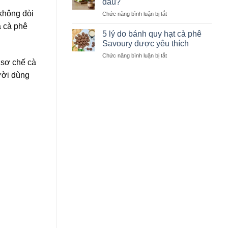
đâu?
học
nhận
giúp
không đòi
ở
Chức năng bình luận bị tắt
biết
giữ
Giải
hạt
ả cà phê
trọn
mã
cà
5 lý do bánh quy hạt cà phê
hương
vị
phê
Savoury được yêu thích
vị
ngọt
chất
ở
Chức năng bình luận bị tắt
cà
lượng
 sơ chế cà
5
phê
lý
ười dùng
đến
do
từ
bánh
đâu?
quy
hạt
cà
phê
Savoury
được
yêu
thích