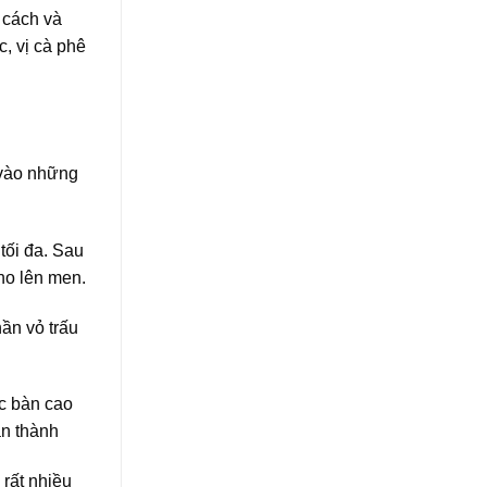
 cách và
, vị cà phê
 vào những
tối đa. Sau
cho lên men.
hần vỏ trấu
ặc bàn cao
àn thành
rất nhiều