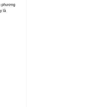
ụng phương
y là