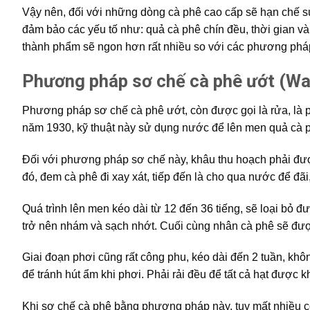
Vậy nên, đối với những dòng cà phê cao cấp sẽ hạn chế 
đảm bảo các yếu tố như: quả cà phê chín đều, thời gian và
thành phẩm sẽ ngon hơn rất nhiều so với các phương phá
Phương pháp sơ chế cà phê
ướt (Wa
Phương pháp sơ chế cà phê ướt, còn được gọi là rửa, là 
năm 1930, kỹ thuật này sử dụng nước để lên men quả cà 
Đối với phương pháp sơ chế này, khâu thu hoạch phải được
đó, đem cà phê đi xay xát, tiếp đến là cho qua nước để đãi
Quá trình lên men kéo dài từ 12 đến 36 tiếng, sẽ loại bỏ đ
trở nên nhám và sạch nhớt. Cuối cùng nhân cà phê sẽ đượ
Giai đoạn phơi cũng rất công phu, kéo dài đến 2 tuần, khô
để tránh hút ẩm khi phơi. Phải rải đều để tất cả hạt được 
Khi sơ chế cà phê bằng phương pháp này, tuy mất nhiều cô