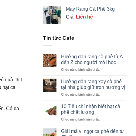
Máy Rang Cà Phê 3kg
Giá:
Liên hệ
Tin tức Cafe
Hướng dẫn rang cà phê từ A
đến Z cho người mới học
ở
Chức năng bình luận bị tắt
Hướng
ỏ quả, thịt
dẫn
Hướng dẫn rang xay cà phê
rang
o hạt cà
tại nhà giúp giữ trọn hương vị
cà
ở
Chức năng bình luận bị tắt
phê
Hướng
từ
dẫn
A
10 Tiêu chí nhận biết hạt cà
ển. Có ba
rang
đến
phê chất lượng
xay
Z
ở
Chức năng bình luận bị tắt
cà
cho
10
phê
người
Tiêu
tại
Giải mã vị ngọt cà phê đến từ
mới
chí
nhà