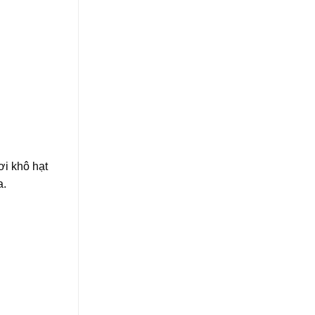
ơi khô hạt
a.