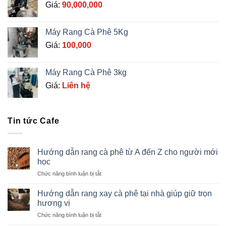
Giá:
90,000,000
Máy Rang Cà Phê 5Kg
Giá:
100,000
Máy Rang Cà Phê 3kg
Giá:
Liên hệ
Tin tức Cafe
Hướng dẫn rang cà phê từ A đến Z cho người mới
học
ở
Chức năng bình luận bị tắt
Hướng
dẫn
Hướng dẫn rang xay cà phê tại nhà giúp giữ trọn
rang
hương vị
cà
ở
Chức năng bình luận bị tắt
phê
Hướng
từ