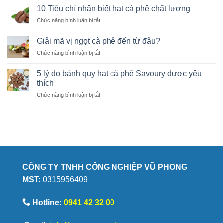
dẫn
A
10 Tiêu chí nhận biết hạt cà phê chất lượng
rang
đến
ở
Chức năng bình luận bị tắt
xay
Z
10
cà
cho
Tiêu
phê
Giải mã vị ngọt cà phê đến từ đâu?
người
chí
tại
mới
ở
Chức năng bình luận bị tắt
nhận
nhà
học
Giải
biết
giúp
mã
hạt
5 lý do bánh quy hạt cà phê Savoury được yêu
giữ
vị
cà
thích
trọn
ngọt
phê
hương
ở
Chức năng bình luận bị tắt
cà
chất
vị
5
phê
lượng
lý
đến
do
từ
bánh
đâu?
quy
hạt
cà
phê
CÔNG TY TNHH CÔNG NGHIỆP VŨ PHONG
Savoury
MST:
0315956409
được
yêu
thích
Hotline:
0941 42 32 00