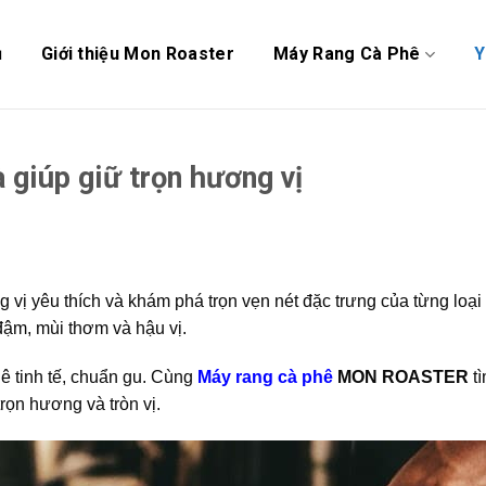
ủ
Giới thiệu Mon Roaster
Máy Rang Cà Phê
Y
 giúp giữ trọn hương vị
vị yêu thích và khám phá trọn vẹn nét đặc trưng của từng loại 
 đậm, mùi thơm và hậu vị.
ê tinh tế, chuẩn gu. Cùng
Máy rang cà phê
MON ROASTER
tì
rọn hương và tròn vị.