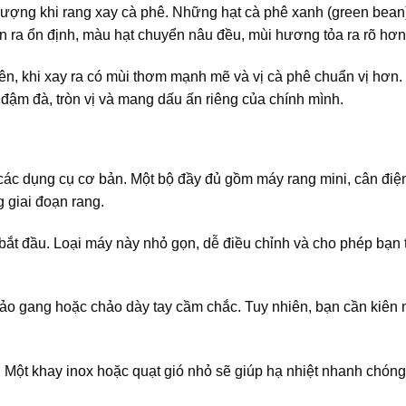
lượng khi rang xay cà phê. Những hạt cà phê xanh (green bean)
ễn ra ổn định, màu hạt chuyển nâu đều, mùi hương tỏa ra rõ hơn
iên, khi xay ra có mùi thơm mạnh mẽ và vị cà phê chuẩn vị hơn.
đậm đà, tròn vị và mang dấu ấn riêng của chính mình.
các dụng cụ cơ bản. Một bộ đầy đủ gồm máy rang mini, cân điện
 giai đoạn rang.
bắt đầu. Loại máy này nhỏ gọn, dễ điều chỉnh và cho phép bạn
ảo gang hoặc chảo dày tay cầm chắc. Tuy nhiên, bạn cần kiên 
. Một khay inox hoặc quạt gió nhỏ sẽ giúp hạ nhiệt nhanh chóng,