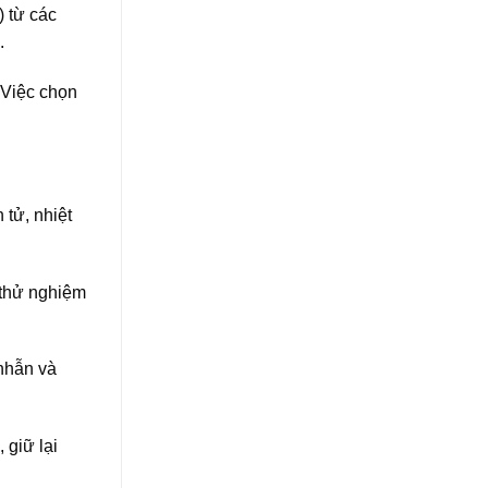
 từ các
.
 Việc chọn
 tử, nhiệt
 thử nghiệm
nhẫn và
 giữ lại