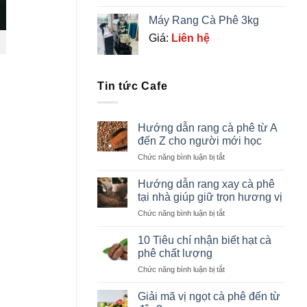
Máy Rang Cà Phê 3kg
Giá:
Liên hệ
Tin tức Cafe
Hướng dẫn rang cà phê từ A
đến Z cho người mới học
ở
Chức năng bình luận bị tắt
Hướng
dẫn
Hướng dẫn rang xay cà phê
rang
tại nhà giúp giữ trọn hương vị
cà
ở
Chức năng bình luận bị tắt
phê
Hướng
từ
dẫn
A
10 Tiêu chí nhận biết hạt cà
rang
đến
phê chất lượng
xay
Z
ở
Chức năng bình luận bị tắt
cà
cho
10
phê
người
Tiêu
tại
Giải mã vị ngọt cà phê đến từ
mới
chí
nhà