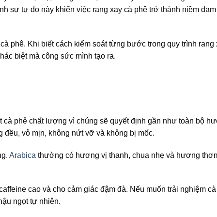
ính sự tự do này khiến việc rang xay cà phê trở thành niềm đa
cà phê. Khi biết cách kiểm soát từng bước trong quy trình rang
 khác biệt mà công sức mình tạo ra.
ạt cà phê chất lượng vì chúng sẽ quyết định gần như toàn bộ hư
g đều, vỏ mịn, không nứt vỡ và không bị mốc.
ng.
Arabica
thường có hương vị thanh, chua nhẹ và hương thơm 
 caffeine cao và cho cảm giác đậm đà. Nếu muốn trải nghiệm cà
 hậu ngọt tự nhiên.