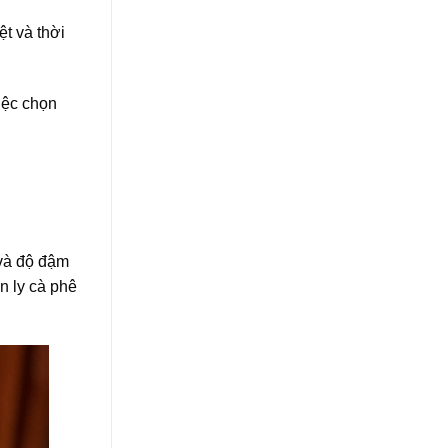
ệt và thời
iệc chọn
 và độ đậm
n ly cà phê