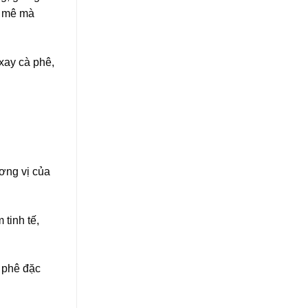
m mê mà
 xay cà phê,
ơng vị của
tinh tế,
 phê đặc