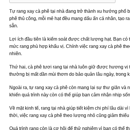
Tự rang xay cà phê tại nhà đang trở thành xu hướng phổ 
phê thủ công, mỗi mẻ hạt đều mang dấu ấn cá nhân, tạo ra
sẵn.
Lợi ích đầu tiên là kiểm soát được chất lượng hạt. Bạn có 
mức rang phù hợp khẩu vị. Chính việc rang xay cà phê theo
nhiên.
Thứ hai, cà phê tươi rang tại nhà luôn giữ được hương vị 
thường bị mất dần mùi thơm do bảo quản lâu ngày, trong kh
Ngoài ra, tự rang xay cà phê còn mang lại sự thư giãn và 
khiến quá trình này còn có thể giúp bạn cảm nhận nhịp sốn
Về mặt kinh tế, rang tại nhà giúp tiết kiệm chi phí lâu dà
thời, việc rang xay cà phê theo lượng nhỏ cũng giảm thiểu 
Quá trình rang còn là cơ hội để thử nghiệm vì bạn có thể th