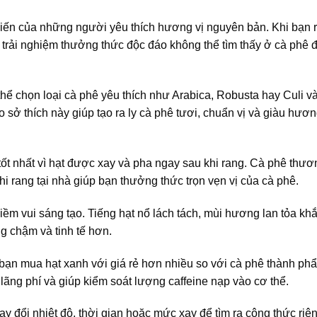
biến của những người yêu thích hương vị nguyên bản. Khi bạn 
 trải nghiệm thưởng thức độc đáo không thể tìm thấy ở cà phê 
thể chọn loại cà phê yêu thích như Arabica, Robusta hay Culi và
 sở thích này giúp tạo ra ly cà phê tươi, chuẩn vị và giàu hươ
tốt nhất vì hạt được xay và pha ngay sau khi rang. Cà phê thư
i rang tại nhà giúp bạn thưởng thức trọn vẹn vị của cà phê.
niềm vui sáng tạo. Tiếng hạt nổ lách tách, mùi hương lan tỏa kh
g chậm và tinh tế hơn.
i vì bạn mua hạt xanh với giá rẻ hơn nhiều so với cà phê thành p
lãng phí và giúp kiểm soát lượng caffeine nạp vào cơ thể.
ay đổi nhiệt độ, thời gian hoặc mức xay để tìm ra công thức riê