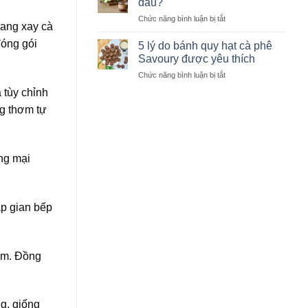
đâu?
học
nhận
giúp
ở
Chức năng bình luận bị tắt
biết
giữ
rang xay cà
Giải
hạt
trọn
mã
đóng gói
cà
5 lý do bánh quy hạt cà phê
hương
vị
phê
Savoury được yêu thích
vị
ngọt
chất
ở
Chức năng bình luận bị tắt
cà
lượng
5
phê
 tùy chỉnh
lý
đến
ng thơm tự
do
từ
bánh
đâu?
quy
hạt
cà
ơng mại
phê
Savoury
được
yêu
ắp gian bếp
thích
hẩm. Đồng
ng, giống