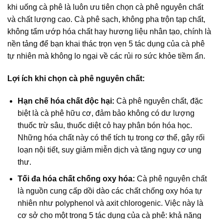
khi uống cà phê là luôn ưu tiên chọn cà phê nguyên chất
và chất lượng cao. Cà phê sạch, không pha trộn tạp chất,
không tẩm ướp hóa chất hay hương liệu nhân tạo, chính là
nền tảng để bạn khai thác trọn vẹn 5 tác dụng của cà phê
tự nhiên mà không lo ngại về các rủi ro sức khỏe tiềm ẩn.
Lợi ích khi chọn cà phê nguyên chất:
Hạn chế hóa chất độc hại:
Cà phê nguyên chất, đặc
biệt là cà phê hữu cơ, đảm bảo không có dư lượng
thuốc trừ sâu, thuốc diệt cỏ hay phân bón hóa học.
Những hóa chất này có thể tích tụ trong cơ thể, gây rối
loạn nội tiết, suy giảm miễn dịch và tăng nguy cơ ung
thư.
Tối đa hóa chất chống oxy hóa:
Cà phê nguyên chất
là nguồn cung cấp dồi dào các chất chống oxy hóa tự
nhiên như polyphenol và axit chlorogenic. Việc này là
cơ sở cho một trong 5 tác dụng của cà phê: khả năng