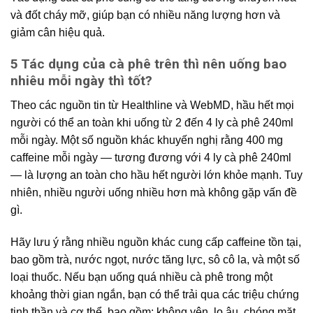
và đốt cháy mỡ, giúp bạn có nhiều năng lượng hơn và
giảm cân hiệu quả.
5 Tác dụng của cà phê trên thì nên uống bao
nhiêu mỗi ngày thì tốt?
Theo các nguồn tin từ Healthline và WebMD, hầu hết mọi
người có thể an toàn khi uống từ 2 đến 4 ly cà phê 240ml
mỗi ngày. Một số nguồn khác khuyến nghị rằng 400 mg
caffeine mỗi ngày — tương đương với 4 ly cà phê 240ml
— là lượng an toàn cho hầu hết người lớn khỏe mạnh. Tuy
nhiên, nhiều người uống nhiều hơn mà không gặp vấn đề
gì.
Hãy lưu ý rằng nhiều nguồn khác cung cấp caffeine tồn tại,
bao gồm trà, nước ngọt, nước tăng lực, sô cô la, và một số
loại thuốc. Nếu bạn uống quá nhiều cà phê trong một
khoảng thời gian ngắn, bạn có thể trải qua các triệu chứng
tinh thần và cơ thể, bao gồm: không yên, lo âu, chóng mặt,