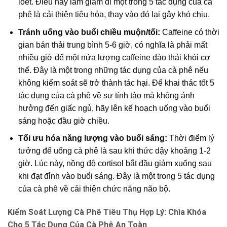
loét. Điều này làm giảm đi một trong 5 tác dụng của cà
phê là cải thiện tiêu hóa, thay vào đó lại gây khó chịu.
Tránh uống vào buổi chiều muộn/tối:
Caffeine có thời
gian bán thải trung bình 5-6 giờ, có nghĩa là phải mất
nhiều giờ để một nửa lượng caffeine đào thải khỏi cơ
thể. Đây là một trong những tác dụng của cà phê nếu
không kiểm soát sẽ trở thành tác hại. Để khai thác tốt 5
tác dụng của cà phê về sự tỉnh táo mà không ảnh
hưởng đến giấc ngủ, hãy lên kế hoạch uống vào buổi
sáng hoặc đầu giờ chiều.
Tối ưu hóa năng lượng vào buổi sáng:
Thời điểm lý
tưởng để uống cà phê là sau khi thức dậy khoảng 1-2
giờ. Lúc này, nồng độ cortisol bắt đầu giảm xuống sau
khi đạt đỉnh vào buổi sáng. Đây là một trong 5 tác dụng
của cà phê về cải thiện chức năng não bộ.
Kiểm Soát Lượng Cà Phê Tiêu Thụ Hợp Lý: Chìa Khóa
Cho 5 Tác Dụng Của Cà Phê An Toàn