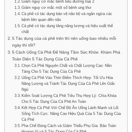
Giảm nguy cơ mắc bệnh tiểu đường loại 2
Giảm nguy cơ mắc một số bệnh ung thư
Cà phê có tác dụng bảo vệ não bộ và ngăn ngừa các
bệnh liên quan đến não
Cà phê có tác dụng tăng năng lượng và hiệu suất thể
chất
5 Tác dụng của cà phê trên thì nên uống bao nhiêu mỗi
ngày thì tốt?
5 Cách Uống Cà Phê Để Nâng Tầm Sức Khỏe: Khám Phá
Toàn Diện 5 Tác Dụng Của Cà Phê
Chọn Cà Phê Nguyên Chất và Chất Lượng Cao: Nền
Tảng Cho 5 Tác Dụng Của Cà Phê
Uống Cà Phê Vào Thời Điểm Thích Hợp: Tối Ưu Hóa
Năng Lượng và Tránh Tác Dụng Của Cà Phê Lên Giấc
Ngủ
Kiểm Soát Lượng Cà Phê Tiêu Thụ Hợp Lý: Chìa Khóa
Cho 5 Tác Dụng Của Cà Phê An Toàn
Kết Hợp Cà Phê Với Chế Độ Ăn Uống Lành Mạnh và Lối
Sống Tích Cực: Nâng Cao Hiệu Quả Của 5 Tác Dụng Của
Cà Phê
Pha Chế Đúng Cách và Giảm Thiểu Phụ Gia: Bảo Toàn
Hương Vị và 5 Tác Dụng Của Cà Phê