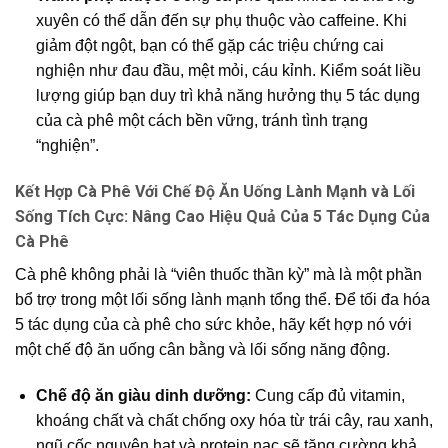
xuyên có thể dẫn đến sự phụ thuộc vào caffeine. Khi
giảm đột ngột, bạn có thể gặp các triệu chứng cai
nghiện như đau đầu, mệt mỏi, cáu kỉnh. Kiểm soát liều
lượng giúp bạn duy trì khả năng hưởng thụ 5 tác dụng
của cà phê một cách bền vững, tránh tình trạng
“nghiện”.
Kết Hợp Cà Phê Với Chế Độ Ăn Uống Lành Mạnh và Lối
Sống Tích Cực: Nâng Cao Hiệu Quả Của 5 Tác Dụng Của
Cà Phê
Cà phê không phải là “viên thuốc thần kỳ” mà là một phần
bổ trợ trong một lối sống lành mạnh tổng thể. Để tối đa hóa
5 tác dụng của cà phê cho sức khỏe, hãy kết hợp nó với
một chế độ ăn uống cân bằng và lối sống năng động.
Chế độ ăn giàu dinh dưỡng:
Cung cấp đủ vitamin,
khoáng chất và chất chống oxy hóa từ trái cây, rau xanh,
ngũ cốc nguyên hạt và protein nạc sẽ tăng cường khả