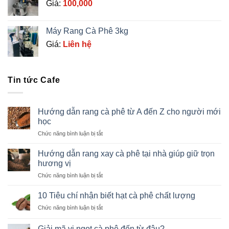
Giá:
100,000
Máy Rang Cà Phê 3kg
Giá:
Liên hệ
Tin tức Cafe
Hướng dẫn rang cà phê từ A đến Z cho người mới
học
ở
Chức năng bình luận bị tắt
Hướng
dẫn
Hướng dẫn rang xay cà phê tại nhà giúp giữ trọn
rang
hương vị
cà
ở
Chức năng bình luận bị tắt
phê
Hướng
từ
dẫn
A
10 Tiêu chí nhận biết hạt cà phê chất lượng
rang
đến
ở
Chức năng bình luận bị tắt
xay
Z
10
cà
cho
Tiêu
phê
Giải mã vị ngọt cà phê đến từ đâu?
người