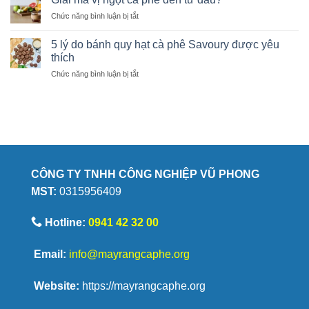
chí
tại
mới
ở
Chức năng bình luận bị tắt
nhận
nhà
học
Giải
biết
giúp
mã
hạt
5 lý do bánh quy hạt cà phê Savoury được yêu
giữ
vị
cà
thích
trọn
ngọt
phê
hương
ở
Chức năng bình luận bị tắt
cà
chất
vị
5
phê
lượng
lý
đến
do
từ
bánh
đâu?
quy
hạt
cà
phê
CÔNG TY TNHH CÔNG NGHIỆP VŨ PHONG
Savoury
MST:
0315956409
được
yêu
thích
Hotline:
0941 42 32 00
Email:
info@mayrangcaphe.org
Website:
https://mayrangcaphe.org