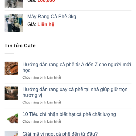
Giá:
100,000
Máy Rang Cà Phê 3kg
Giá:
Liên hệ
Tin tức Cafe
Hướng dẫn rang cà phê từ A đến Z cho người mới
học
ở
Chức năng bình luận bị tắt
Hướng
dẫn
Hướng dẫn rang xay cà phê tại nhà giúp giữ trọn
rang
hương vị
cà
ở
Chức năng bình luận bị tắt
phê
Hướng
từ
dẫn
A
10 Tiêu chí nhận biết hạt cà phê chất lượng
rang
đến
ở
Chức năng bình luận bị tắt
xay
Z
10
cà
cho
Tiêu
phê
Giải mã vị ngọt cà phê đến từ đâu?
người