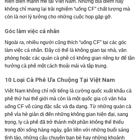
hiện diện mạnh mẽ tại Việt Nam. Những địa điểm này
không chỉ mang lại trải nghiệm “uống CF” chất lượng mà
còn là nơi lý tưởng cho những cuộc họp gặp gỡ.
Góc làm việc cá nhân
Ngoài ra, nhiều người cũng thích “uống CF” tại các góc
làm việc cá nhân. Đây có thể là không gian tại nhà, văn
phòng hoặc các quán cà phê có không gian riêng tư để tận
hưởng cà phê một cách thoải mái và tập trung.
10 Loại Cà Phê Ưa Chuộng Tại Việt Nam
Việt Nam không chỉ nổi tiếng là cường quốc xuất khẩu cà
phê thứ hai thế giới mà còn là một quốc gia có văn hóa
uống CF vô cùng đặc sắc và đa dạng.
Từ những quán cà
phê vỉa hè giản dị đến những không gian hiện đại,
sang
trọng, ly cà phê đã trở thành một phần không thể thiếu
trong đời sống hàng ngày, gắn liền với những buổi sáng
tỉnh táo, những câu chuyện bạn bè hay những khoảnh