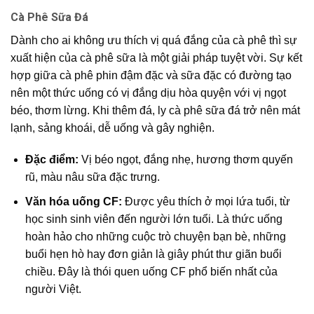
Cà Phê Sữa Đá
Dành cho ai không ưu thích vị quá đắng của cà phê thì sự
xuất hiện của cà phê sữa là một giải pháp tuyệt vời. Sự kết
hợp giữa cà phê phin đậm đặc và sữa đặc có đường tạo
nên một thức uống có vị đắng dịu hòa quyện với vị ngọt
béo, thơm lừng. Khi thêm đá, ly cà phê sữa đá trở nên mát
lạnh, sảng khoái, dễ uống và gây nghiện.
Đặc điểm:
Vị béo ngọt, đắng nhẹ, hương thơm quyến
rũ, màu nâu sữa đặc trưng.
Văn hóa uống CF:
Được yêu thích ở mọi lứa tuổi, từ
học sinh sinh viên đến người lớn tuổi. Là thức uống
hoàn hảo cho những cuộc trò chuyện bạn bè, những
buổi hẹn hò hay đơn giản là giây phút thư giãn buổi
chiều. Đây là thói quen uống CF phổ biến nhất của
người Việt.