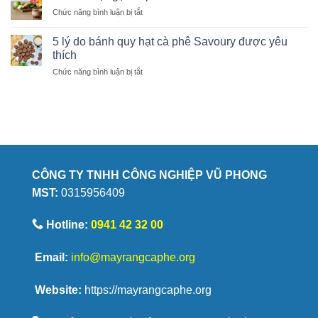
chí
tại
mới
ở
Chức năng bình luận bị tắt
nhận
nhà
học
Giải
biết
giúp
mã
hạt
5 lý do bánh quy hạt cà phê Savoury được yêu
giữ
vị
cà
thích
trọn
ngọt
phê
hương
ở
Chức năng bình luận bị tắt
cà
chất
vị
5
phê
lượng
lý
đến
do
từ
bánh
đâu?
quy
hạt
cà
phê
CÔNG TY TNHH CÔNG NGHIỆP VŨ PHONG
Savoury
MST:
0315956409
được
yêu
thích
Hotline:
0941 42 32 00
Email:
info@mayrangcaphe.org
Website:
https://mayrangcaphe.org