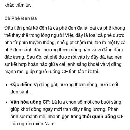
khắc trầm tư.
Cà Phê Đen Đá
Đầu tiên phải kể đến là cà phê đen đá là loại cà phê không
thể thay thế trong lòng người Việt, đây là loại cà phê được
pha từ phin truyền thống, nhỏ giọt chậm rãi, tạo ra một ly cà
phê đen sánh đặc, hương thơm nồng nàn và vị đắng đậm
đặc trưng. Sau đó, cà phê được rót vào ly đầy đá, tạo nên
sự kết hợp hoàn hảo giữa cái lạnh sảng khoái và vị đắng
mạnh mẽ, giúp người uống CF tỉnh táo tức thì.
Đặc điểm:
Vị đắng gắt, hương thơm nồng, nước cốt
đen sánh.
Văn hóa uống CF:
Là lựa chọn số một cho buổi sáng,
giúp khởi động ngày mới tràn đầy năng lượng. Phản
ánh sự mạnh mẽ, nhanh gọn trong
thói quen uống CF
của người miền Nam.