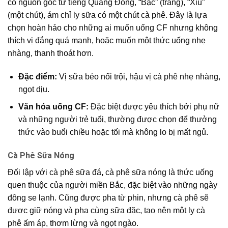
có nguồn gốc từ tiếng Quảng Đông, “Bạc” (trắng), “Xỉu”
(một chút), ám chỉ ly sữa có một chút cà phê. Đây là lựa
chọn hoàn hảo cho những ai muốn uống CF nhưng không
thích vị đắng quá mạnh, hoặc muốn một thức uống nhẹ
nhàng, thanh thoát hơn.
Đặc điểm:
Vị sữa béo nổi trội, hậu vị cà phê nhẹ nhàng,
ngọt dịu.
Văn hóa uống CF:
Đặc biệt được yêu thích bởi phụ nữ
và những người trẻ tuổi, thường được chọn để thưởng
thức vào buổi chiều hoặc tối mà không lo bị mất ngủ.
Cà Phê Sữa Nóng
Đối lập với cà phê sữa đá
,
cà phê sữa nóng là thức uống
quen thuộc của người miền Bắc, đặc biệt vào những ngày
đông se lạnh. Cũng được pha từ phin, nhưng cà phê sẽ
được giữ nóng và pha cùng sữa đặc, tạo nên một ly cà
phê ấm áp, thơm lừng và ngọt ngào.