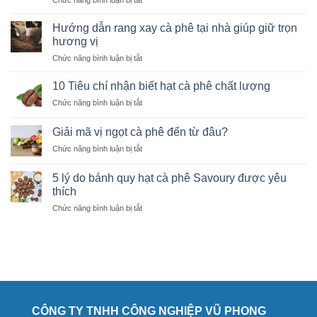
Chức năng bình luận bị tắt
Hướng
dẫn
Hướng dẫn rang xay cà phê tại nhà giúp giữ trọn
rang
hương vị
cà
ở
Chức năng bình luận bị tắt
phê
Hướng
từ
dẫn
A
10 Tiêu chí nhận biết hạt cà phê chất lượng
rang
đến
ở
Chức năng bình luận bị tắt
xay
Z
10
cà
cho
Tiêu
phê
Giải mã vị ngọt cà phê đến từ đâu?
người
chí
tại
mới
ở
Chức năng bình luận bị tắt
nhận
nhà
học
Giải
biết
giúp
mã
hạt
5 lý do bánh quy hạt cà phê Savoury được yêu
giữ
vị
cà
thích
trọn
ngọt
phê
hương
ở
Chức năng bình luận bị tắt
cà
chất
vị
5
phê
lượng
lý
đến
do
từ
bánh
đâu?
quy
hạt
cà
phê
CÔNG TY TNHH CÔNG NGHIỆP VŨ PHONG
Savoury