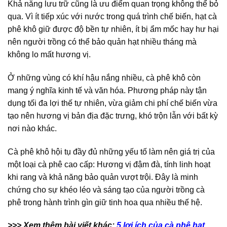
Khả năng lưu trữ cũng là ưu điểm quan trọng không thể bỏ
qua. Vì ít tiếp xúc với nước trong quá trình chế biến, hạt cà
phê khô giữ được độ bền tự nhiên, ít bị ẩm mốc hay hư hại
nên người trồng có thể bảo quản hạt nhiều tháng mà
không lo mất hương vị.
Ở những vùng có khí hậu nắng nhiều, cà phê khô còn
mang ý nghĩa kinh tế và văn hóa. Phương pháp này tận
dụng tối đa lợi thế tự nhiên, vừa giảm chi phí chế biến vừa
tạo nên hương vị bản địa đặc trưng, khó trộn lẫn với bất kỳ
nơi nào khác.
Cà phê khô hội tụ đầy đủ những yếu tố làm nên giá trị của
một loại cà phê cao cấp: Hương vị đậm đà, tính linh hoạt
khi rang và khả năng bảo quản vượt trội. Đây là minh
chứng cho sự khéo léo và sáng tạo của người trồng cà
phê trong hành trình gìn giữ tinh hoa qua nhiều thế hệ.
>>> Xem thêm bài viết khác:
5 lợi ích của cà phê hạt