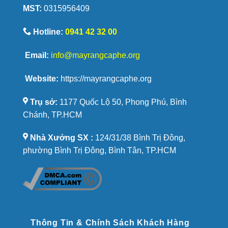
MST:
0315956409
được
yêu
thích
Hotline:
0941 42 32 00
Email:
info@mayrangcaphe.org
Website:
https://mayrangcaphe.org
Trụ sở:
1177 Quốc Lộ 50, Phong Phú, Bình
Chánh, TP.HCM
Nhà Xưởng SX :
124/31/38 Bình Trị Đông,
phường Bình Trị Đông, Bình Tân, TP.HCM
Thông Tin & Chính Sách Khách Hàng