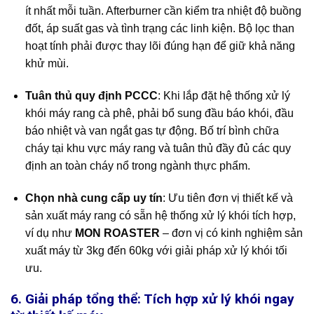
ít nhất mỗi tuần. Afterburner cần kiểm tra nhiệt độ buồng
đốt, áp suất gas và tình trạng các linh kiện. Bộ lọc than
hoạt tính phải được thay lõi đúng hạn để giữ khả năng
khử mùi.
Tuân thủ quy định PCCC
: Khi lắp đặt hệ thống xử lý
khói máy rang cà phê, phải bổ sung đầu báo khói, đầu
báo nhiệt và van ngắt gas tự động. Bố trí bình chữa
cháy tại khu vực máy rang và tuân thủ đầy đủ các quy
định an toàn cháy nổ trong ngành thực phẩm.
Chọn nhà cung cấp uy tín
: Ưu tiên đơn vị thiết kế và
sản xuất máy rang có sẵn hệ thống xử lý khói tích hợp,
ví dụ như
MON ROASTER
– đơn vị có kinh nghiệm sản
xuất máy từ 3kg đến 60kg với giải pháp xử lý khói tối
ưu.
6. Giải pháp tổng thể: Tích hợp xử lý khói ngay