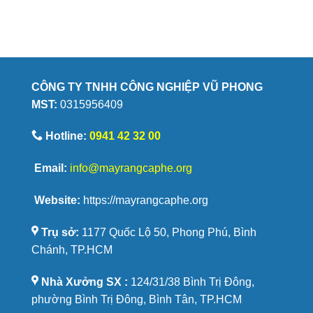
lý
đến
do
từ
bánh
đâu?
quy
hạt
cà
phê
CÔNG TY TNHH CÔNG NGHIỆP VŨ PHONG
Savoury
MST:
0315956409
được
yêu
thích
Hotline:
0941 42 32 00
Email:
info@mayrangcaphe.org
Website:
https://mayrangcaphe.org
Trụ sở:
1177 Quốc Lộ 50, Phong Phú, Bình
Chánh, TP.HCM
Nhà Xưởng SX :
124/31/38 Bình Trị Đông,
phường Bình Trị Đông, Bình Tân, TP.HCM