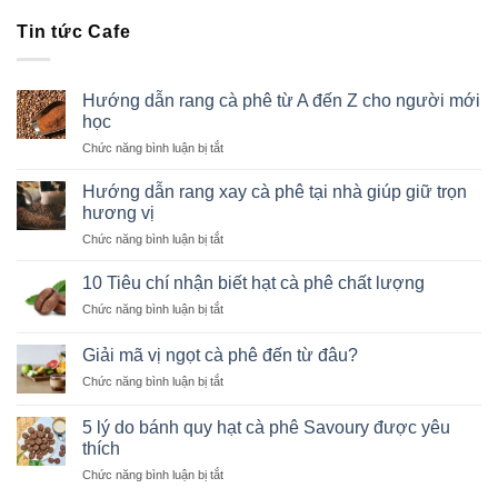
Tin tức Cafe
Hướng dẫn rang cà phê từ A đến Z cho người mới
học
ở
Chức năng bình luận bị tắt
Hướng
dẫn
Hướng dẫn rang xay cà phê tại nhà giúp giữ trọn
rang
hương vị
cà
ở
Chức năng bình luận bị tắt
phê
Hướng
từ
dẫn
A
10 Tiêu chí nhận biết hạt cà phê chất lượng
rang
đến
ở
Chức năng bình luận bị tắt
xay
Z
10
cà
cho
Tiêu
phê
Giải mã vị ngọt cà phê đến từ đâu?
người
chí
tại
mới
ở
Chức năng bình luận bị tắt
nhận
nhà
học
Giải
biết
giúp
mã
hạt
5 lý do bánh quy hạt cà phê Savoury được yêu
giữ
vị
cà
thích
trọn
ngọt
phê
hương
ở
Chức năng bình luận bị tắt
cà
chất
vị
5
phê
lượng