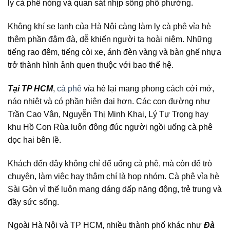
ly cà phê nóng và quan sát nhịp sống phố phường.
Không khí se lạnh của Hà Nội càng làm ly cà phê vỉa hè
thêm phần đậm đà, dễ khiến người ta hoài niệm. Những
tiếng rao đêm, tiếng còi xe, ánh đèn vàng và bàn ghế nhựa
trở thành hình ảnh quen thuộc với bao thế hệ.
Tại TP HCM
,
cà phê
vỉa hè lại mang phong cách cởi mở,
náo nhiệt và có phần hiện đại hơn. Các con đường như
Trần Cao Vân, Nguyễn Thị Minh Khai, Lý Tự Trọng hay
khu Hồ Con Rùa luôn đông đúc người ngồi uống cà phê
dọc hai bên lề.
Khách đến đây không chỉ để uống cà phê, mà còn để trò
chuyện, làm việc hay thậm chí là họp nhóm. Cà phê vỉa hè
Sài Gòn vì thế luôn mang dáng dấp năng động, trẻ trung và
đầy sức sống.
Ngoài Hà Nội và TP HCM, nhiều thành phố khác như
Đà