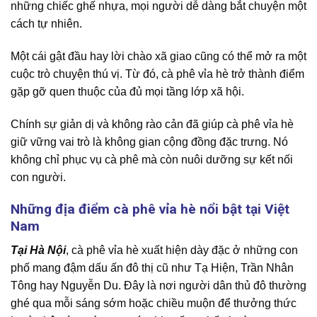
những chiếc ghế nhựa, mọi người dễ dàng bắt chuyện một
cách tự nhiên.
Một cái gật đầu hay lời chào xã giao cũng có thể mở ra một
cuộc trò chuyện thú vị. Từ đó, cà phê vỉa hè trở thành điểm
gặp gỡ quen thuộc của đủ mọi tầng lớp xã hội.
Chính sự giản dị và không rào cản đã giúp cà phê vỉa hè
giữ vững vai trò là không gian cộng đồng đặc trưng. Nó
không chỉ phục vụ cà phê mà còn nuôi dưỡng sự kết nối
con người.
Những địa điểm cà phê vỉa hè nổi bật tại Việt
Nam
Tại Hà Nội
, cà phê vỉa hè xuất hiện dày đặc ở những con
phố mang đậm dấu ấn đô thị cũ như Tạ Hiện, Trần Nhân
Tông hay Nguyễn Du. Đây là nơi người dân thủ đô thường
ghé qua mỗi sáng sớm hoặc chiều muộn để thưởng thức