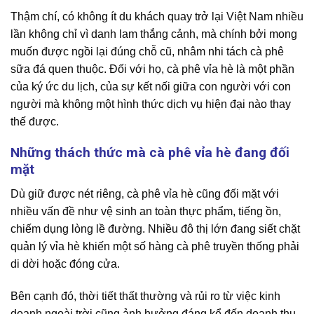
Thậm chí, có không ít du khách quay trở lại Việt Nam nhiều
lần không chỉ vì danh lam thắng cảnh, mà chính bởi mong
muốn được ngồi lại đúng chỗ cũ, nhâm nhi tách cà phê
sữa đá quen thuộc. Đối với họ, cà phê vỉa hè là một phần
của ký ức du lịch, của sự kết nối giữa con người với con
người mà không một hình thức dịch vụ hiện đại nào thay
thế được.
Những thách thức mà cà phê vỉa hè đang đối
mặt
Dù giữ được nét riêng, cà phê vỉa hè cũng đối mặt với
nhiều vấn đề như vệ sinh an toàn thực phẩm, tiếng ồn,
chiếm dụng lòng lề đường. Nhiều đô thị lớn đang siết chặt
quản lý vỉa hè khiến một số hàng cà phê truyền thống phải
di dời hoặc đóng cửa.
Bên cạnh đó, thời tiết thất thường và rủi ro từ việc kinh
doanh ngoài trời cũng ảnh hưởng đáng kể đến doanh thu.