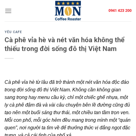
Skip
0941 423 200
to
content
YÊU CAFE
Cà phê vỉa hè và nét văn hóa không thể
thiếu trong đời sống đô thị Việt Nam
Cà phê vỉa hè từ lâu đã trở thành một nét văn hóa độc đáo
trong đời sống đô thị Việt Nam. Không cần không gian
sang trọng hay menu cầu kỳ, chỉ một chiếc ghế nhựa, một
ly cà phê đậm đà và vài câu chuyện bên lề đường cũng đủ
tạo nên một buổi sáng thư thái, một chiều tan tầm trọn vẹn.
Mỗi con phố, mỗi góc hẻm đều mang trong mình một “quán
quen”, nơi người ta tìm về để thưởng thức vị đắng ngọt đặc
trưng, và cả cái tình của phố xá.