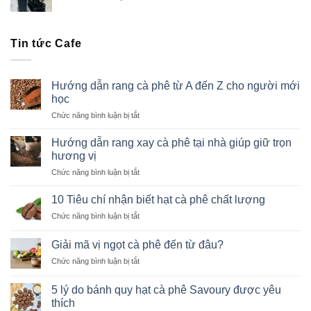
Tin tức Cafe
Hướng dẫn rang cà phê từ A đến Z cho người mới
học
ở
Chức năng bình luận bị tắt
Hướng
dẫn
Hướng dẫn rang xay cà phê tại nhà giúp giữ trọn
rang
hương vị
cà
ở
Chức năng bình luận bị tắt
phê
Hướng
từ
dẫn
A
10 Tiêu chí nhận biết hạt cà phê chất lượng
rang
đến
ở
Chức năng bình luận bị tắt
xay
Z
10
cà
cho
Tiêu
phê
Giải mã vị ngọt cà phê đến từ đâu?
người
chí
tại
mới
ở
Chức năng bình luận bị tắt
nhận
nhà
học
Giải
biết
giúp
mã
hạt
5 lý do bánh quy hạt cà phê Savoury được yêu
giữ
vị
cà
thích
trọn
ngọt
phê