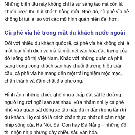
Những biến tấu này không chỉ là sự sáng tạo mà còn là
chiến lược thu hút khách hàng mới. Nhờ đó, cà phê vỉa hè
không bị tụt lại so với các mô hình quán hiện đại hơn.
Cà phê vỉa hè trong mắt du khách nước ngoài
Đối với nhiều du khách quốc tế, cà phê vỉa hè không chỉ là
một loại hình dịch vụ mà là một nét văn hóa đặc trưng của
đời sống đô thị Việt Nam. Khác với những quán cà phê
sang trọng trong khách sạn hay chuỗi thương hiệu toàn
cầu, cà phê vỉa hè mang đến một trải nghiệm mộc mạc,
chân thành và đậm chất địa phương.
Hình ảnh những chiếc ghế nhựa thấp đặt sát lề đường,
người người ngồi san sát nhau, vừa nhâm nhi ly cà phê
nhỏ vừa quan sát dòng xe tấp nập đã in đậm trong tâm trí
du khách. Họ coi đó là cách chân thực nhất để cảm nhận
nhịp sống của Hà Nội, Sài Gòn hay Đà Nẵng – những đô
thị nhộn nhịp nhưng đầy chiều sâu văn hóa.