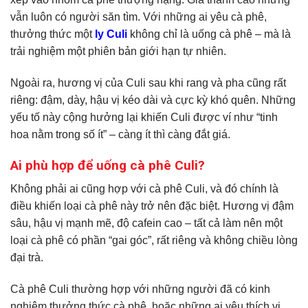
vẫn luôn có người săn tìm. Với những ai yêu cà phê,
thưởng thức một
ly Culi
không chỉ là uống cà phê – mà là
trải nghiệm một phiên bản giới hạn tự nhiên.
Ngoài ra, hương vị của Culi sau khi rang và pha cũng rất
riêng: đậm, dày, hậu vị kéo dài và cực kỳ khó quên. Những
yếu tố này cộng hưởng lại khiến Culi được ví như “tinh
hoa nằm trong số ít” – càng ít thì càng đắt giá.
Ai phù hợp để uống cà phê Culi?
Không phải ai cũng hợp với cà phê Culi, và đó chính là
điều khiến loại cà phê này trở nên đặc biệt. Hương vị đậm
sâu, hậu vị mạnh mẽ, độ cafein cao – tất cả làm nên một
loại cà phê có phần “gai góc”, rất riêng và không chiều lòng
đại trà.
Cà phê Culi thường hợp với những người đã có kinh
nghiệm thưởng thức cà phê, hoặc những ai yêu thích vị