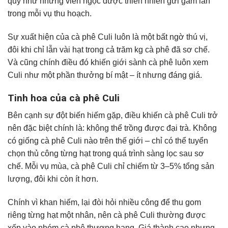
quý như những viên ngọc được thiên nhiên gửi gắm lẫn
trong mỗi vụ thu hoạch.
Sự xuất hiện của cà phê Culi luôn là một bất ngờ thú vị,
đôi khi chỉ lẫn vài hạt trong cả trăm kg cà phê đã sơ chế.
Và cũng chính điều đó khiến giới sành cà phê luôn xem
Culi như một phần thưởng bí mật – ít nhưng đáng giá.
Tinh hoa của cà phê Culi
Bên cạnh sự đột biến hiếm gặp, điều khiến cà phê Culi trở
nên đặc biệt chính là: không thể trồng được đại trà. Không
có giống cà phê Culi nào trên thế giới – chỉ có thể tuyển
chọn thủ công từng hạt trong quá trình sàng lọc sau sơ
chế. Mỗi vụ mùa, cà phê Culi chỉ chiếm từ 3–5% tổng sản
lượng, đôi khi còn ít hơn.
Chính vì khan hiếm, lại đòi hỏi nhiều công để thu gom
riêng từng hạt một nhân, nên cà phê Culi thường được
xếp vào nhóm cà phê thượng hạng. Giá thành cao nhưng