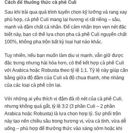
Cách để thưởng thức cà phê Culi
Sau khi trải qua quá trình tuyển chọn kỹ lưỡng và rang xay
phù hợp, cà phê Culi mang lại hương vị rất riêng – sâu,
mạnh và đậm chất cá nhân. Để cảm nhận trọn vẹn nét đặc
biệt này, bạn có thể lựa chọn pha cà phê Culi nguyên chất
100%, không pha trộn bất kỳ loại hạt nào khác.
Tuy nhiên, nếu bạn muốn làm dịu vị mạnh, vẫn giữ được
đặc trưng nhưng hài hòa hơn, có thể kết hợp cà phê Culi
với Arabica hoặc Robusta theo tỷ lệ 1:1. Tỷ lệ này giúp cân
bằng giữa độ đậm của Culi và độ chua thanh, nhẹ nhàng
của các loại cà phê còn lại.
Với những ai yêu thích vị đậm đà rõ nét của cà phê Culi,
nhưng không quá gắt, tỷ lệ 3:2 (3 phần Culi – 2 phần
Arabica hoặc Robusta) là lựa chọn hợp lý. Sự phối trộn
này tạo nên chiều sâu trong hương vị, vừa cá tính, vừa dễ
uống – phù hợp để thưởng thức vào sáng sớm hoặc khi