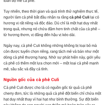
toàn bộ mẻ cà phê.
Tuy nhiên, theo thời gian và quá trình thử nghiệm thực tế,
người làm cà phê bắt đầu nhận ra rằng
cà phê Culi
lại có
hương vị rất riêng và độc đáo. Dù chỉ là một hạt duy nhất
trong quả, nhưng nó chứa đậm hơn tinh chất của cà phê –
từ hương thơm, vị đắng đến hậu vị kéo dài.
Ngày nay, cà phê Culi không những không bị loại bỏ mà
còn được tuyển chọn riêng, rang tách mẻ và bán như một
dòng cà phê thượng hạng. Nhờ sự phát hiện này, giới yêu
cà phê có thêm một lựa chọn mới – một loại cà phê mạnh
mẽ, sâu sắc và đầy cá tính.
Nguồn gốc của cà phê Culi
Cà phê Culi được cho là có nguồn gốc từ quả cà phê
cherry đơn, tức là những quả cà phê đột biến chỉ chứa một
hạt duy nhất thay vì hai hạt như bình thường. Sự đột biến