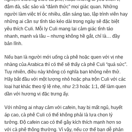
đậm đà, sắc sảo và “đánh thức” mọi giác quan. Những
người làm việc trí óc nhiều, dân sáng tạo, lập trình viên hay
những ai cần sự tỉnh táo kéo dài trong ngày sẽ đặc biệt
yêu thích Culi. Mỗi ly Culi mang lại cảm giác tỉnh táo
nhanh, mạnh và lâu – nhưng không hề gắt, chỉ là… đầy
bản lĩnh.
Nếu bạn là người mới uống cà phê hoặc quen với vị nhẹ
nhàng của Arabica thì có thể sẽ thấy cà phê Culi “quá sức”.
Tuy nhiên, điều này không có nghĩa bạn không nên thử.
Hãy bắt đầu với một lượng nhỏ hoặc pha trộn Culi với các
loại hạt khác theo tỷ lệ nhẹ, như 2:3 hoặc 1:1, để làm quen
dần với hương vị đặc trưng ấy.
Với những ai nhạy cảm với cafein, hay bị mất ngủ, huyết
áp cao, cà phê Culi có thể không phải là lựa chọn lý
tưởng. Độ cafein cao có thể gây kích thích mạnh hơn so
với cà phê thông thường. Vì vậy, nếu cơ thể bạn dễ phản