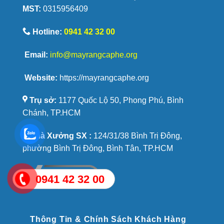
MST:
0315956409
được
yêu
thích
Hotline:
0941 42 32 00
Email:
info@mayrangcaphe.org
Website:
https://mayrangcaphe.org
Trụ sở:
1177 Quốc Lộ 50, Phong Phú, Bình
Chánh, TP.HCM
Nhà Xưởng SX :
124/31/38 Bình Trị Đông,
phường Bình Trị Đông, Bình Tân, TP.HCM
0941 42 32 00
Thông Tin & Chính Sách Khách Hàng