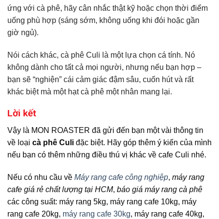
ứng với cà phê, hãy cân nhắc thật kỹ hoặc chọn thời điểm
uống phù hợp (sáng sớm, không uống khi đói hoặc gần
giờ ngủ).
Nói cách khác, cà phê Culi là một lựa chọn cá tính. Nó
không dành cho tất cả mọi người, nhưng nếu bạn hợp –
bạn sẽ “nghiện” cái cảm giác đậm sâu, cuốn hút và rất
khác biệt mà một hạt cà phê một nhân mang lại.
Lời kết
Vậy là MON ROASTER đã gửi đến bạn một vài thông tin
về loại
cà phê Culi
đặc biệt. Hãy góp thêm ý kiến của mình
nếu bạn có thêm những điều thú vị khác về cafe Culi nhé.
Nếu có nhu cầu về
Máy rang cafe công nghiệp
,
máy rang
cafe giá rẻ chất lượng tại HCM
,
báo giá máy rang cà phê
các công suất: máy rang 5kg, máy rang cafe 10kg, máy
rang cafe 20kg,
máy rang cafe 30kg
, máy rang cafe 40kg,