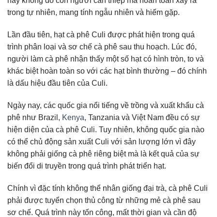
này không do con người can thiệp mà hoàn toàn xảy ra
trong tự nhiên, mang tính ngẫu nhiên và hiếm gặp.
Lần đầu tiên, hạt cà phê Culi được phát hiện trong quá
trình phân loại và sơ chế cà phê sau thu hoạch. Lúc đó,
người làm cà phê nhận thấy một số hạt có hình tròn, to và
khác biệt hoàn toàn so với các hạt bình thường – đó chính
là dấu hiệu đầu tiên của Culi.
Ngày nay, các quốc gia nổi tiếng về trồng và xuất khẩu cà
phê như Brazil,
Kenya
, Tanzania và Việt Nam đều có sự
hiện diện của cà phê Culi. Tuy nhiên, không quốc gia nào
có thể chủ động sản xuất Culi với sản lượng lớn vì đây
không phải giống cà phê riêng biệt mà là kết quả của sự
biến đổi di truyền trong quá trình phát triển hạt.
Chính vì đặc tính không thể nhân giống đại trà, cà phê Culi
phải được tuyển chọn thủ công từ những mẻ cà phê sau
sơ chế. Quá trình này tốn công, mất thời gian và cần độ