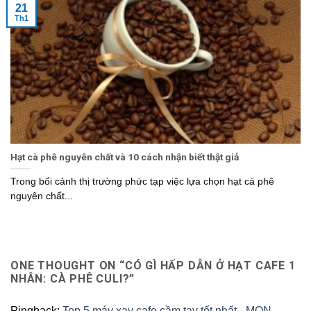
21
Th1
Hạt cà phê nguyên chất và 10 cách nhận biết thật giả
Trong bối cảnh thị trường phức tạp việc lựa chọn hạt cà phê
nguyên chất...
ONE THOUGHT ON “
CÓ GÌ HẤP DẪN Ở HẠT CAFE 1
NHÂN: CÀ PHÊ CULI?
”
Pingback:
Top 5 máy xay cafe cầm tay tốt nhất - MON