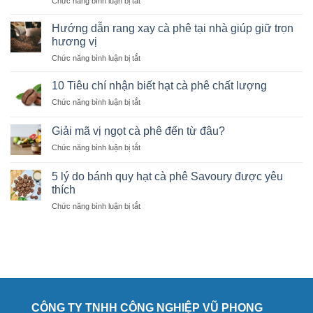
ở
Chức năng bình luận bị tắt
Hướng
dẫn
Hướng dẫn rang xay cà phê tại nhà giúp giữ trọn
rang
hương vị
cà
ở
Chức năng bình luận bị tắt
phê
Hướng
từ
dẫn
A
10 Tiêu chí nhận biết hạt cà phê chất lượng
rang
đến
ở
Chức năng bình luận bị tắt
xay
Z
10
cà
cho
Tiêu
phê
Giải mã vị ngọt cà phê đến từ đâu?
người
chí
tại
mới
ở
Chức năng bình luận bị tắt
nhận
nhà
học
Giải
biết
giúp
mã
hạt
5 lý do bánh quy hạt cà phê Savoury được yêu
giữ
vị
cà
thích
trọn
ngọt
phê
hương
ở
Chức năng bình luận bị tắt
cà
chất
vị
5
phê
lượng
lý
đến
do
từ
bánh
đâu?
quy
hạt
cà
phê
CÔNG TY TNHH CÔNG NGHIỆP VŨ PHONG
Savoury