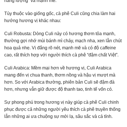
năng lượng” và mạnh mẽ.
Tùy thuộc vào giống gốc, cà phê Culi cũng chia làm hai
hướng hương vị khác nhau:
Culi Robusta: Dòng Culi này có hương thơm tỏa mạnh,
thường gợi nhớ mùi bánh mì cháy, mạch nha, xen lẫn chút
hoa quả nhẹ. Vị đắng rõ nét, mạnh mẽ và có độ caffeine
cao, rất thích hợp với người thích cà phê “đậm chất Việt”.
Culi Arabica: Mềm mại hơn về hương vị, Culi Arabica
mang đến vị chua thanh, thơm nồng và hậu vị mượt mà
hơn. So với Arabica thường, phiên bản Culi sẽ đậm đà
hơn, nhưng vẫn giữ được độ thanh tao, tinh tế vốn có.
Sự phong phú trong hương vị này giúp cà phê Culi chinh
phục được cả những người yêu thích cà phê truyền thống
lẫn những ai ưa chuộng sự mới lạ, sâu sắc và cá tính.