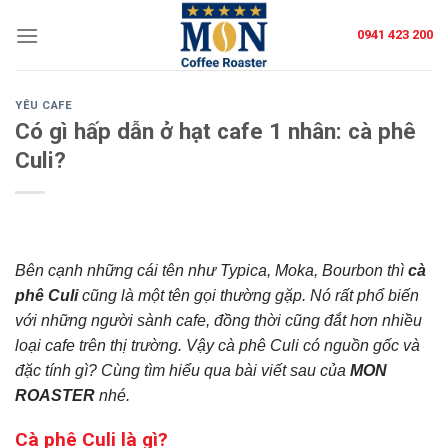
Skip
0941 423 200
to
content
YÊU CAFE
Có gì hấp dẫn ở hạt cafe 1 nhân: cà phê
Culi?
Bên cạnh những cái tên như Typica, Moka, Bourbon thì
cà
phê Culi
cũng là một tên gọi thường gặp. Nó rất phổ biến
với những người sành cafe, đồng thời cũng đắt hơn nhiều
loại cafe trên thị trường. Vậy cà phê Culi có n
guồn gốc và
đặc tính gì? Cùng tìm hiểu qua bài viết sau của
MON
ROASTER
nhé.
Cà phê Culi là gì?