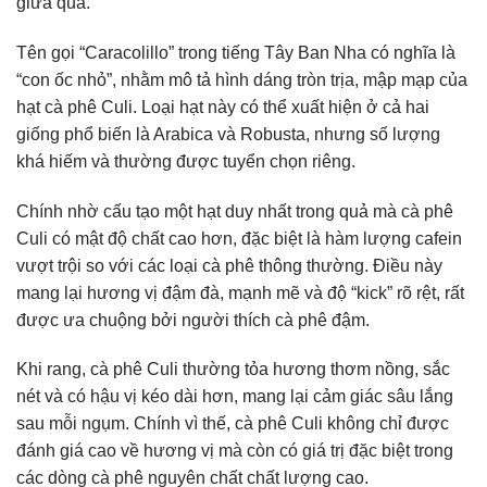
giữa quả.
Tên gọi “Caracolillo” trong tiếng Tây Ban Nha có nghĩa là
“con ốc nhỏ”, nhằm mô tả hình dáng tròn trịa, mập mạp của
hạt cà phê Culi. Loại hạt này có thể xuất hiện ở cả hai
giống phổ biến là Arabica và Robusta, nhưng số lượng
khá hiếm và thường được tuyển chọn riêng.
Chính nhờ cấu tạo một hạt duy nhất trong quả mà cà phê
Culi có mật độ chất cao hơn, đặc biệt là hàm lượng cafein
vượt trội so với các loại cà phê thông thường. Điều này
mang lại hương vị đậm đà, mạnh mẽ và độ “kick” rõ rệt, rất
được ưa chuộng bởi người thích cà phê đậm.
Khi rang, cà phê Culi thường tỏa hương thơm nồng, sắc
nét và có hậu vị kéo dài hơn, mang lại cảm giác sâu lắng
sau mỗi ngụm. Chính vì thế, cà phê Culi không chỉ được
đánh giá cao về hương vị mà còn có giá trị đặc biệt trong
các dòng cà phê nguyên chất chất lượng cao.