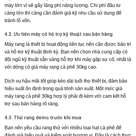
máy lớn vì sẽ gây lãng phí năng lượng. Chi phí đầu tư
càng lớn thì càng cần đánh giá kỹ nhu cầu sử dụng để
tránh lỗ vốn.
4.2. Ưu tiên máy có hỗ trợ kỹ thuật sau bán hàng
Máy rang là thiết bị hoạt động liên tục nên cần được bảo trì
và hỗ trợ kỹ thuật định kỳ. Bạn nên chọn nhà cung cấp có
đội ngũ kỹ thuật sẵn sàng hỗ trợ khi máy gặp sự cố, nhất là
với dòng có giá máy rang cà phê 30kg cao.
Dịch vụ hậu mãi tốt giúp kéo dài tuổi thọ thiết bị, đảm bảo
hiệu suất ổn định trong quá trình sản xuất. Một mức giá
máy rang cà phê 30kg hợp lý phải đi kèm với cam kết hỗ
trợ sau bán hàng rõ ràng.
4.3. Thử rang demo trước khi mua
Bạn nên yêu cầu rang thử với nhiều loại hạt cà phê để
đánh giá hiệu quả và kiểm soát hương vị. Đây là cách thực