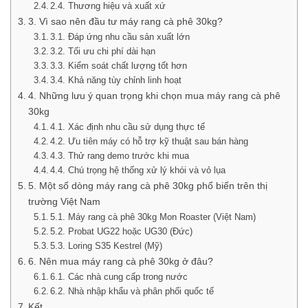
2.4. Thương hiệu và xuất xứ
3. Vì sao nên đầu tư máy rang cà phê 30kg?
3.1. Đáp ứng nhu cầu sản xuất lớn
3.2. Tối ưu chi phí dài hạn
3.3. Kiểm soát chất lượng tốt hơn
3.4. Khả năng tùy chỉnh linh hoạt
4. Những lưu ý quan trọng khi chọn mua máy rang cà phê
30kg
4.1. Xác định nhu cầu sử dụng thực tế
4.2. Ưu tiên máy có hỗ trợ kỹ thuật sau bán hàng
4.3. Thử rang demo trước khi mua
4.4. Chú trọng hệ thống xử lý khói và vỏ lụa
5. Một số dòng máy rang cà phê 30kg phổ biến trên thị
trường Việt Nam
5.1. Máy rang cà phê 30kg Mon Roaster (Việt Nam)
5.2. Probat UG22 hoặc UG30 (Đức)
5.3. Loring S35 Kestrel (Mỹ)
6. Nên mua máy rang cà phê 30kg ở đâu?
6.1. Các nhà cung cấp trong nước
6.2. Nhà nhập khẩu và phân phối quốc tế
Kết