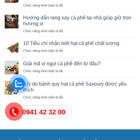
ở
Chức năng bình luận bị tắt
Hướng
dẫn
Hướng dẫn rang xay cà phê tại nhà giúp giữ trọn
rang
hương vị
cà
ở
Chức năng bình luận bị tắt
phê
Hướng
từ
dẫn
A
10 Tiêu chí nhận biết hạt cà phê chất lượng
rang
đến
ở
Chức năng bình luận bị tắt
xay
Z
10
cà
cho
Tiêu
phê
Giải mã vị ngọt cà phê đến từ đâu?
người
chí
tại
mới
ở
Chức năng bình luận bị tắt
nhận
nhà
học
Giải
biết
giúp
mã
hạt
5 lý do bánh quy hạt cà phê Savoury được yêu
giữ
vị
cà
thích
trọn
ngọt
phê
hương
ở
Chức năng bình luận bị tắt
cà
chất
vị
5
phê
lượng
lý
đến
0941 42 32 00
do
từ
bánh
đâu?
quy
hạt
cà
phê