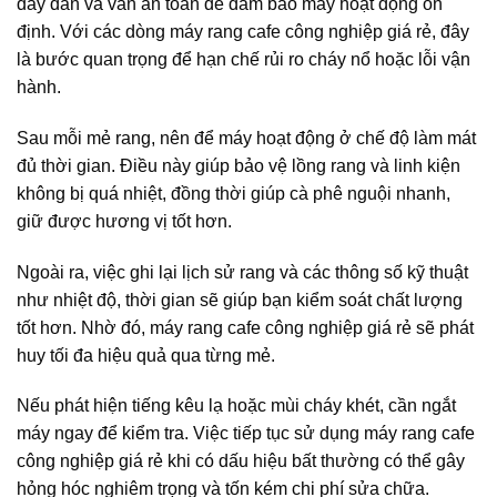
dây dẫn và van an toàn để đảm bảo máy hoạt động ổn
định. Với các dòng máy rang cafe công nghiệp giá rẻ, đây
là bước quan trọng để hạn chế rủi ro cháy nổ hoặc lỗi vận
hành.
Sau mỗi mẻ rang, nên để máy hoạt động ở chế độ làm mát
đủ thời gian. Điều này giúp bảo vệ lồng rang và linh kiện
không bị quá nhiệt, đồng thời giúp cà phê nguội nhanh,
giữ được hương vị tốt hơn.
Ngoài ra, việc ghi lại lịch sử rang và các thông số kỹ thuật
như nhiệt độ, thời gian sẽ giúp bạn kiểm soát chất lượng
tốt hơn. Nhờ đó, máy rang cafe công nghiệp giá rẻ sẽ phát
huy tối đa hiệu quả qua từng mẻ.
Nếu phát hiện tiếng kêu lạ hoặc mùi cháy khét, cần ngắt
máy ngay để kiểm tra. Việc tiếp tục sử dụng máy rang cafe
công nghiệp giá rẻ khi có dấu hiệu bất thường có thể gây
hỏng hóc nghiêm trọng và tốn kém chi phí sửa chữa.