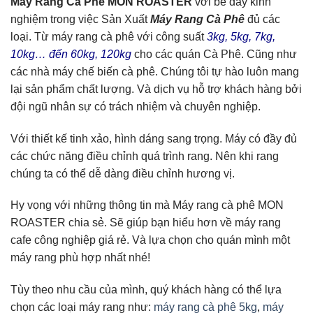
Máy Rang Cà Phê MON ROASTER
với bề dày kinh
nghiệm trong việc Sản Xuất
Máy Rang Cà Phê
đủ các
loại. Từ máy rang cà phê với công suất
3kg, 5kg, 7kg,
10kg… đến 60kg, 120kg
cho các quán Cà Phê. Cũng như
các nhà máy chế biến cà phê. Chúng tôi tự hào luôn mang
lại sản phẩm chất lượng. Và dịch vụ hỗ trợ khách hàng bởi
đội ngũ nhân sự có trách nhiệm và chuyên nghiệp.
Với thiết kế tinh xảo, hình dáng sang trọng. Máy có đầy đủ
các chức năng điều chỉnh quá trình rang. Nên khi rang
chúng ta có thể dễ dàng điều chỉnh hương vị.
Hy vọng với những thông tin mà Máy rang cà phê MON
ROASTER chia sẻ. Sẽ giúp bạn hiểu hơn về máy rang
cafe công nghiệp giá rẻ. Và lựa chọn cho quán mình một
máy rang phù hợp nhất nhé!
Tùy theo nhu cầu của mình, quý khách hàng có thể lựa
chọn các loại máy rang như:
máy rang cà phê 5kg
,
máy