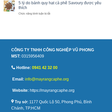
mã
hạt
5 lý do bánh quy hạt cà phê Savoury được yêu
giữ
vị
cà
thích
trọn
ngọt
phê
hương
ở
Chức năng bình luận bị tắt
cà
chất
vị
5
phê
lượng
lý
đến
do
từ
bánh
đâu?
quy
hạt
cà
phê
CÔNG TY TNHH CÔNG NGHIỆP VŨ PHONG
Savoury
MST:
0315956409
được
yêu
thích
Hotline:
0941 42 32 00
Email:
info@mayrangcaphe.org
Website:
https://mayrangcaphe.org
Trụ sở:
1177 Quốc Lộ 50, Phong Phú, Bình
Chánh, TP.HCM