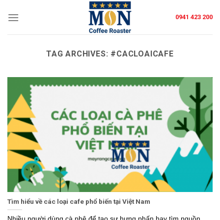
Skip
0941 423 200
to
content
TAG ARCHIVES:
#CACLOAICAFE
Tìm hiểu về các loại cafe phổ biến tại Việt Nam
Nhiều người dùng cà phê để tạo sự hưng phấn hay tìm nguồn