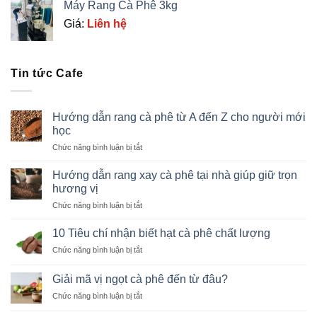
Máy Rang Cà Phê 3kg
Giá:
Liên hệ
Tin tức Cafe
Hướng dẫn rang cà phê từ A đến Z cho người mới
học
ở
Chức năng bình luận bị tắt
Hướng
dẫn
Hướng dẫn rang xay cà phê tại nhà giúp giữ trọn
rang
hương vị
cà
ở
Chức năng bình luận bị tắt
phê
Hướng
từ
dẫn
A
10 Tiêu chí nhận biết hạt cà phê chất lượng
rang
đến
ở
Chức năng bình luận bị tắt
xay
Z
10
cà
cho
Tiêu
phê
Giải mã vị ngọt cà phê đến từ đâu?
người
chí
tại
mới
ở
Chức năng bình luận bị tắt
nhận
nhà
học
Giải
biết
giúp