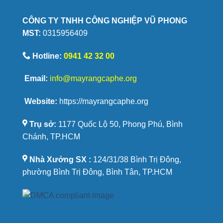
cà
phê
CÔNG TY TNHH CÔNG NGHIỆP VŨ PHONG
Savoury
MST:
0315956409
được
yêu
thích
Hotline:
0941 42 32 00
Email:
info@mayrangcaphe.org
Website:
https://mayrangcaphe.org
Trụ sở:
1177 Quốc Lộ 50, Phong Phú, Bình
Chánh, TP.HCM
Nhà Xưởng SX :
124/31/38 Bình Trị Đông,
phường Bình Trị Đông, Bình Tân, TP.HCM