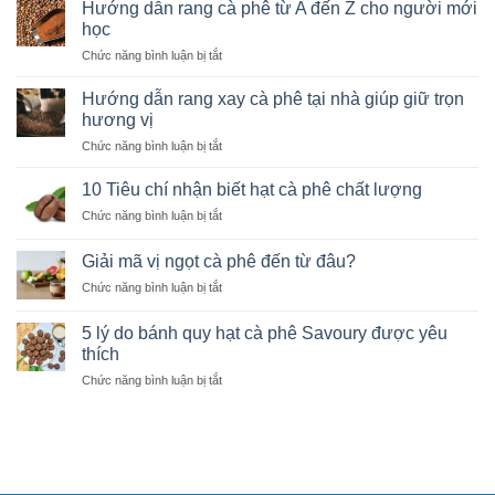
Hướng dẫn rang cà phê từ A đến Z cho người mới
học
ở
Chức năng bình luận bị tắt
Hướng
dẫn
Hướng dẫn rang xay cà phê tại nhà giúp giữ trọn
rang
hương vị
cà
ở
Chức năng bình luận bị tắt
phê
Hướng
từ
dẫn
A
10 Tiêu chí nhận biết hạt cà phê chất lượng
rang
đến
ở
Chức năng bình luận bị tắt
xay
Z
10
cà
cho
Tiêu
phê
Giải mã vị ngọt cà phê đến từ đâu?
người
chí
tại
mới
ở
Chức năng bình luận bị tắt
nhận
nhà
học
Giải
biết
giúp
mã
hạt
5 lý do bánh quy hạt cà phê Savoury được yêu
giữ
vị
cà
thích
trọn
ngọt
phê
hương
ở
Chức năng bình luận bị tắt
cà
chất
vị
5
phê
lượng
lý
đến
do
từ
bánh
đâu?
quy
hạt