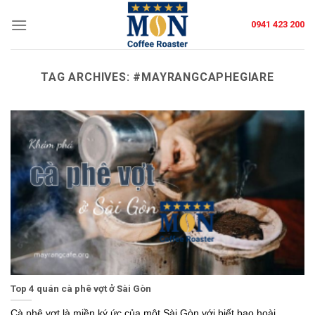
Skip
0941 423 200
to
content
TAG ARCHIVES:
#MAYRANGCAPHEGIARE
Top 4 quán cà phê vợt ở Sài Gòn
Cà phê vợt là miền ký ức của một Sài Gòn với biết bao hoài...