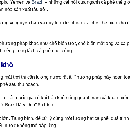
iopia, Yemen và
Brazil
– những cái nôi của ngành cà phê thế giới
ăn hóa sản xuất lâu đời.
ng vị nguyên bản và quy trình tự nhiên, cà phê chế biến khô 
ác phương pháp khác như chế biến ướt, chế biến mật ong và cà 
 riêng trong tách cà phê cuối cùng.
 khô
 mặt trời thì cần lượng nước rất ít.
Phương pháp này hoàn toà
 phê sau thu hoạch.
 tại các quốc gia có khí hậu khô nóng quanh năm và khan hiế
Brazil là ví dụ điển hình.
 lớn. Trung bình, để xử lý cùng một lượng hạt cà phê, quá trình
iếu nước không thể đáp ứng.