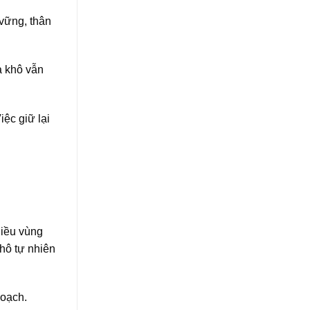
 vững, thân
ả khô vẫn
iệc giữ lại
hiều vùng
khô tự nhiên
hoạch.