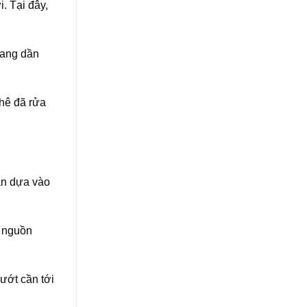
. Tại đây,
đang dần
phê đã rửa
n dựa vào
m nguồn
 ướt cần tới