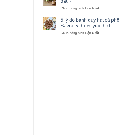
đâu?
học
nhận
giúp
ở
Chức năng bình luận bị tắt
biết
giữ
Giải
hạt
trọn
mã
cà
5 lý do bánh quy hạt cà phê
hương
vị
phê
Savoury được yêu thích
vị
ngọt
chất
ở
Chức năng bình luận bị tắt
cà
lượng
5
phê
lý
đến
do
từ
bánh
đâu?
quy
hạt
cà
phê
Savoury
được
yêu
thích