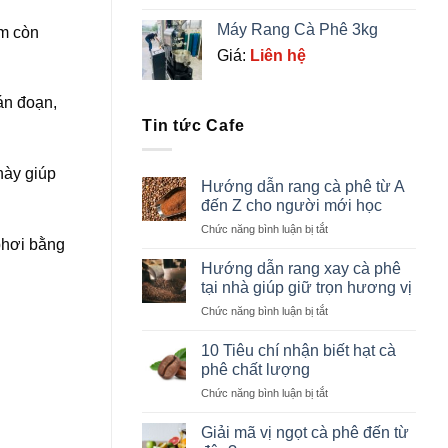
Máy Rang Cà Phê 3kg
ẩm còn
Giá:
Liên hệ
ián đoạn,
Tin tức Cafe
này giúp
Hướng dẫn rang cà phê từ A
đến Z cho người mới học
ở
Chức năng bình luận bị tắt
phơi bằng
Hướng
dẫn
Hướng dẫn rang xay cà phê
rang
tại nhà giúp giữ trọn hương vị
cà
ở
Chức năng bình luận bị tắt
phê
Hướng
từ
dẫn
A
10 Tiêu chí nhận biết hạt cà
rang
đến
phê chất lượng
xay
Z
ở
Chức năng bình luận bị tắt
cà
cho
10
phê
người
Tiêu
tại
Giải mã vị ngọt cà phê đến từ
mới
chí
nhà