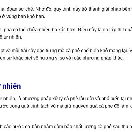
i đoạn sơ chế. Nhờ đó, quy trình này trở thành giải pháp bền
p ở vùng bán khô hạn.
 pha có thể chứa nhiều bã xác hơn. Điều này là do lớp thịt qu
ô tự nhiên.
t và mùi trái cây đặc trưng mà cà phê chế biến khô mang lại. V
o nên sự khác biệt về hương vị so với các phương pháp khác.
 nhiên
tự nhiên, là phương pháp xử lý cà phê lâu đời và phổ biến tại n
 nước trong quá trình tách vỏ mà giữ nguyên quả cà phê để làm 
ành các bước cơ bản nhằm đảm bảo chất lượng cà phê sau thu 