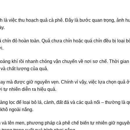
ính là việc thu hoạch quả cà phê. Đây là bước quan trọng, ảnh 
ày.
hín đỏ hoàn toàn. Quả chưa chín hoặc quá chín đều bị loại bỏ
i.
hoáng khí rồi nhanh chóng vận chuyển về nơi sơ chế. Thời gian 
 và chất lượng của quả.
gay mà được giữ nguyên vẹn. Chính vì vậy, việc lựa chọn quả ở
 tự nhiên diễn ra hiệu quả.
g lọc để loại bỏ lá, cành, đất đá và các quả nổi – thường là 
 khô ngoài nắng.
và lên men, phương pháp cà phê chế biến tự nhiên giữ nguyên 