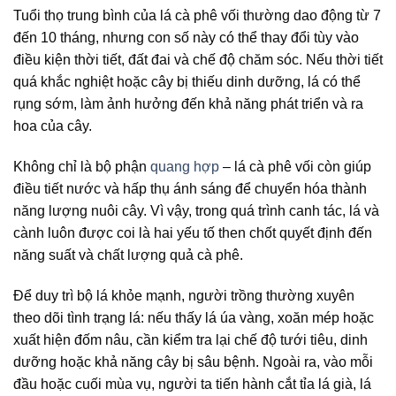
Tuổi thọ trung bình của lá cà phê vối thường dao động từ 7
đến 10 tháng, nhưng con số này có thể thay đổi tùy vào
điều kiện thời tiết, đất đai và chế độ chăm sóc. Nếu thời tiết
quá khắc nghiệt hoặc cây bị thiếu dinh dưỡng, lá có thể
rụng sớm, làm ảnh hưởng đến khả năng phát triển và ra
hoa của cây.
Không chỉ là bộ phận
quang hợp
– lá cà phê vối còn giúp
điều tiết nước và hấp thụ ánh sáng để chuyển hóa thành
năng lượng nuôi cây. Vì vậy, trong quá trình canh tác, lá và
cành luôn được coi là hai yếu tố then chốt quyết định đến
năng suất và chất lượng quả cà phê.
Để duy trì bộ lá khỏe mạnh, người trồng thường xuyên
theo dõi tình trạng lá: nếu thấy lá úa vàng, xoăn mép hoặc
xuất hiện đốm nâu, cần kiểm tra lại chế độ tưới tiêu, dinh
dưỡng hoặc khả năng cây bị sâu bệnh. Ngoài ra, vào mỗi
đầu hoặc cuối mùa vụ, người ta tiến hành cắt tỉa lá già, lá