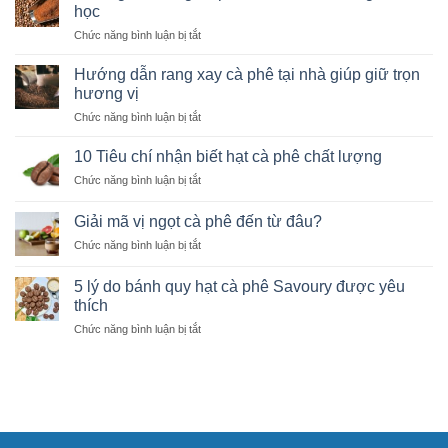
học
ở
Chức năng bình luận bị tắt
Hướng
dẫn
Hướng dẫn rang xay cà phê tại nhà giúp giữ trọn
rang
hương vị
cà
ở
Chức năng bình luận bị tắt
phê
Hướng
từ
dẫn
A
10 Tiêu chí nhận biết hạt cà phê chất lượng
rang
đến
ở
Chức năng bình luận bị tắt
xay
Z
10
cà
cho
Tiêu
phê
Giải mã vị ngọt cà phê đến từ đâu?
người
chí
tại
mới
ở
Chức năng bình luận bị tắt
nhận
nhà
học
Giải
biết
giúp
mã
hạt
5 lý do bánh quy hạt cà phê Savoury được yêu
giữ
vị
cà
thích
trọn
ngọt
phê
hương
ở
Chức năng bình luận bị tắt
cà
chất
vị
5
phê
lượng
lý
đến
do
từ
bánh
đâu?
quy
hạt
cà