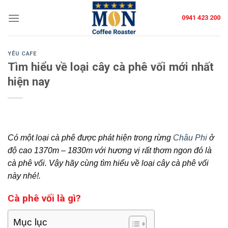
Skip
0941 423 200
to
content
YÊU CAFE
Tìm hiểu về loại cây cà phê vối mới nhất
hiện nay
Có một loại cà phê được phát hiện trong rừng
Châu Phi
ở
độ cao 1370m – 1830m với hương vị rất thơm ngon đó là
cà phê vối. Vậy hãy cùng tìm hiểu về loại cây cà phê vối
này nhé!.
Cà phê vối là gì?
Mục lục