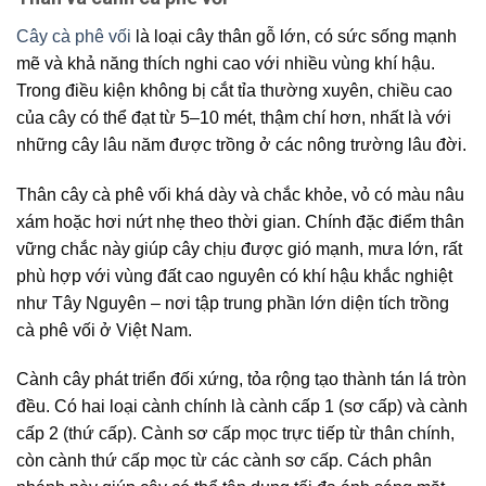
Cây cà phê vối
là loại cây thân gỗ lớn, có sức sống mạnh
mẽ và khả năng thích nghi cao với nhiều vùng khí hậu.
Trong điều kiện không bị cắt tỉa thường xuyên, chiều cao
của cây có thể đạt từ 5–10 mét, thậm chí hơn, nhất là với
những cây lâu năm được trồng ở các nông trường lâu đời.
Thân cây cà phê vối khá dày và chắc khỏe, vỏ có màu nâu
xám hoặc hơi nứt nhẹ theo thời gian. Chính đặc điểm thân
vững chắc này giúp cây chịu được gió mạnh, mưa lớn, rất
phù hợp với vùng đất cao nguyên có khí hậu khắc nghiệt
như Tây Nguyên – nơi tập trung phần lớn diện tích trồng
cà phê vối ở Việt Nam.
Cành cây phát triển đối xứng, tỏa rộng tạo thành tán lá tròn
đều. Có hai loại cành chính là cành cấp 1 (sơ cấp) và cành
cấp 2 (thứ cấp). Cành sơ cấp mọc trực tiếp từ thân chính,
còn cành thứ cấp mọc từ các cành sơ cấp. Cách phân