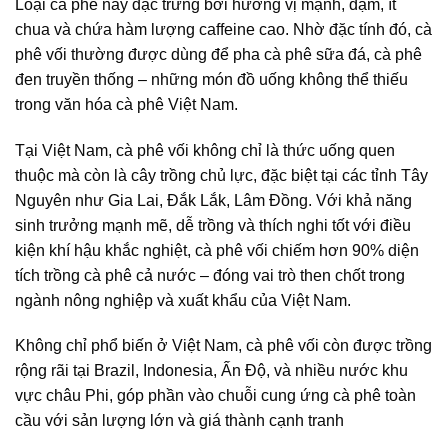
Loại cà phê này đặc trưng bởi hương vị mạnh, đậm, ít
chua và chứa hàm lượng caffeine cao. Nhờ đặc tính đó, cà
phê vối thường được dùng để pha cà phê sữa đá, cà phê
đen truyền thống – những món đồ uống không thể thiếu
trong văn hóa cà phê Việt Nam.
Tại Việt Nam, cà phê vối không chỉ là thức uống quen
thuộc mà còn là cây trồng chủ lực, đặc biệt tại các tỉnh Tây
Nguyên như Gia Lai, Đắk Lắk, Lâm Đồng. Với khả năng
sinh trưởng mạnh mẽ, dễ trồng và thích nghi tốt với điều
kiện khí hậu khắc nghiệt, cà phê vối chiếm hơn 90% diện
tích trồng cà phê cả nước – đóng vai trò then chốt trong
ngành nông nghiệp và xuất khẩu của Việt Nam.
Không chỉ phổ biến ở Việt Nam, cà phê vối còn được trồng
rộng rãi tại Brazil, Indonesia, Ấn Độ, và nhiều nước khu
vực châu Phi, góp phần vào chuỗi cung ứng cà phê toàn
cầu với sản lượng lớn và giá thành cạnh tranh