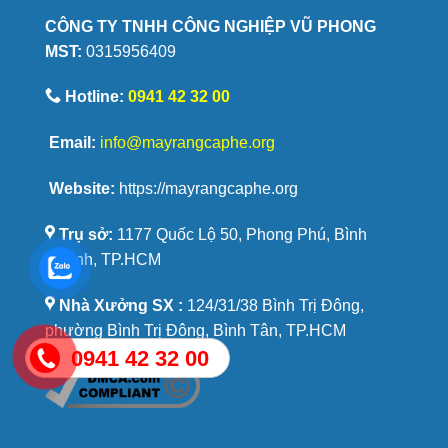
phê
CÔNG TY TNHH CÔNG NGHIỆP VŨ PHONG
Savoury
MST:
0315956409
được
yêu
thích
Hotline:
0941 42 32 00
Email:
info@mayrangcaphe.org
Website:
https://mayrangcaphe.org
Trụ sở:
1177 Quốc Lộ 50, Phong Phú, Bình
Chánh, TP.HCM
Nhà Xưởng SX :
124/31/38 Bình Trị Đông,
phường Bình Trị Đông, Bình Tân, TP.HCM
0941 42 32 00