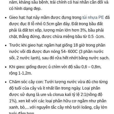
năm, kháng sâu bệnh, trái chính có hai nhân cân đối và
có hình dạng đẹp.
Gieo hạt: hạt nảy mầm được đựng trong
túi nhựa PE
đã
được đục 8 lỗ nhỏ 0.5cm gần đáy. Đất trong bầu đất
phải là đất tơi xốp, lượng mùn lớn hơn 3%, bầu phải
chặt, thẳng đứng, được chừa miệng bầu từ 0.5 -1cm.
Trước khi gieo hạt: ngâm hạt giống 18 giờ trong phần
nước vôi đã được đun nóng 54- 600C (3 phần nước
sôi, 2 nước lạnh), sau đó rửa hết nhớt bằng nước sạch.
Khi gieo: giống được ủ chìm với độ sâu 0,6 – 0,8m,
rộng 1-1,2m.
Chăm sóc cây con: Tưới lượng nước vừa đủ cho từng
độ tuổi của cây và ít nhất lần trong ngày. Loại phân
được sử dụng là ure và clorua kali tỷ lệ 2:1(nồng độ
1%), xen kẽ với các loại phân hữu cơ ngâm như phân
xanh, bò,…với nguyên tắc cây nhỏ tưới loãng, cây lớn
tưới đậm hơn.