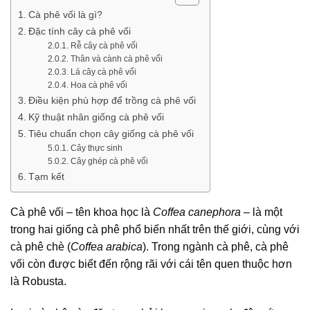
Cà phê vối là gì?
Đặc tính cây cà phê vối
Rễ cây cà phê vối
Thân và cành cà phê vối
Lá cây cà phê vối
Hoa cà phê vối
Điều kiện phù hợp để trồng cà phê vối
Kỹ thuật nhân giống cà phê vối
Tiêu chuẩn chọn cây giống cà phê vối
Cây thực sinh
Cây ghép cà phê vối
Tạm kết
Cà phê vối – tên khoa học là
Coffea canephora
– là một
trong hai giống cà phê phổ biến nhất trên thế giới, cùng với
cà phê chè (
Coffea arabica
). Trong ngành cà phê, cà phê
vối còn được biết đến rộng rãi với cái tên quen thuộc hơn
là Robusta.