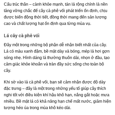
Cấu trúc thân – cành khỏe mạnh, tán lá rộng chính là nền
tảng vững chắc để cây cà phê vối phát triển ổn định, chịu
được biến động thời tiết, đồng thời mang đến sản lượng
cao và chất lượng hạt ổn định qua từng mùa vụ.
Lá cây cà phê vối
Đây một trong những bộ phận dễ nhận biết nhất của cây.
Lá có màu xanh đậm, bề mặt dày và bóng, mép lá hơi gợn
sóng nhẹ. Hình dáng lá thường thuôn dài, nhọn ở đầu, tạo
cảm giác khỏe khoắn và tràn đầy sức sống cho toàn bộ
cây.
Khi sờ vào lá cà phê vối, bạn sẽ cảm nhận được độ dày
đặc trưng – đây là một trong những yếu tố giúp cây thích
nghi tốt với điều kiện khí hậu khô hạn, nắng gắt hoặc mưa
nhiều. Bề mặt lá có khả năng hạn chế mất nước, giảm hiện
tượng héo úa trong mùa khô kéo dài.