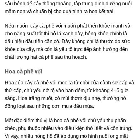
sâu bệnh để cây thông thoáng, tập trung dinh dưỡng nuôi
mầm non và chuẩn bị cho quá trình ra hoa kết trái.
Nếu muốn cây cà phê vối muốn phát triển khỏe mạnh và
cho năng suất tốt thì bộ lá xanh dày, bóng khỏe chính là
dấu hiệu đầu tiên cần có. Đây không chỉ là thước đo sức
khỏe của cây, mà còn là yếu tố trực tiếp ảnh hưởng đến
chất lượng hạt cà phê sau thu hoạch.
Hoa cà phê vối
Hoa của cây cà phê vối mọc ra từ chồi của cành sơ cấp và
thứ cấp, chủ yếu nở rộ vào ban đêm, từ khoảng 4–5 giờ
sáng. Hoa trắng muốt, có mùi thơm dịu nhẹ, thường nở
đồng loạt sau những cơn mưa đầu mùa.
Một đặc điểm thú vị là hoa cà phê vối chủ yếu thụ phấn
chéo, phụ thuộc nhiều vào điều kiện thời tiết và côn trùng.
Vì vậy, nhiều nông hộ đã áp dụng mô hình nuôi ong mật