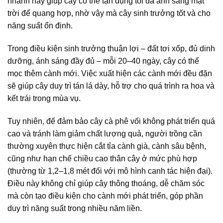
nhánh này giúp cây có thể tận dụng tối đa ánh sáng mặt
trời để quang hợp, nhờ vậy mà cây sinh trưởng tốt và cho
năng suất ổn định.
Trong điều kiện sinh trưởng thuận lợi – đất tơi xốp, đủ dinh
dưỡng, ánh sáng đầy đủ – mỗi 20–40 ngày, cây có thể
mọc thêm cành mới. Việc xuất hiện các cành mới đều đặn
sẽ giúp cây duy trì tán lá dày, hỗ trợ cho quá trình ra hoa và
kết trái trong mùa vụ.
Tuy nhiên, để đảm bảo cây cà phê vối không phát triển quá
cao và tránh làm giảm chất lượng quả, người trồng cần
thường xuyên thực hiện cắt tỉa cành già, cành sâu bệnh,
cũng như hạn chế chiều cao thân cây ở mức phù hợp
(thường từ 1,2–1,8 mét đối với mô hình canh tác hiện đại).
Điều này không chỉ giúp cây thông thoáng, dễ chăm sóc
mà còn tạo điều kiện cho cành mới phát triển, góp phần
duy trì năng suất trong nhiều năm liền.