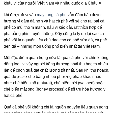
khẩu vị của người Việt Nam và nhiều quốc gia Châu Á.
khi được đưa vào
máy rang cà phê
vẫn đảm bảo được
hương vị đâm đà hơn và h
ạt cà phê vối sẽ cho ra loại cà
phê có mùi thơm mạnh, hậu vị kéo dài, rất thích hợp để
pha bằng phin truyền thống. Đây cũng là lý do tại sao cà
phê vối là nguyên liệu chủ đạo cho cà phê sữa đá, cà phê
đen đá – những món uống phổ biến nhất tại Việt Nam.
Một đặc điểm quan trọng nữa là quả cà phê vối chín không
đồng loạt, vì vậy người trồng thường phải thu hoạch nhiều
lần để chọn quả đạt chất lượng tốt nhất. Sau khi thu hoạch,
quả được sơ chế bằng nhiều phương pháp khác nhau
như: chế biến khô (natural), chế biến ướt (washed) hoặc
chế biến mật ong (honey process) để tối ưu hóa hương vị
hạt cà phê.
Quả cà phê vối không chỉ là nguồn nguyên liệu quan trọng