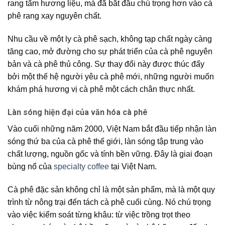
rang tẩm hương liệu, mà đã bắt đầu chú trọng hơn vào
cà
phê rang xay
nguyên chất.
Nhu cầu về một ly cà phê sạch, không tạp chất ngày càng
tăng cao, mở đường cho sự phát triển của
cà phê nguyên
bản
và
cà phê thủ công
. Sự thay đổi này được thúc đẩy
bởi một thế hệ
người yêu cà phê
mới, những người muốn
khám phá hương vị cà phê một cách chân thực nhất.
Làn sóng hiện đại của văn hóa cà phê
Vào cuối những năm 2000, Việt Nam bắt đầu tiếp nhận làn
sóng thứ ba của cà phê thế giới, làn sóng tập trung vào
chất lượng, nguồn gốc và tính bền vững. Đây là giai đoạn
bùng nổ của
specialty coffee
tại Việt Nam.
Cà phê đặc sản
không chỉ là một sản phẩm, mà là một quy
trình từ nông trại đến tách cà phê cuối cùng. Nó chú trọng
vào việc kiểm soát từng khâu: từ việc trồng trọt theo