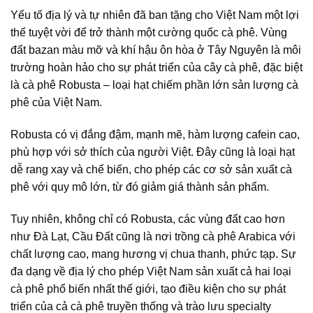
Yếu tố địa lý và tự nhiên đã ban tặng cho Việt Nam một lợi
thế tuyệt vời để trở thành một cường quốc cà phê. Vùng
đất bazan màu mỡ và khí hậu ôn hòa ở Tây Nguyên là môi
trường hoàn hảo cho sự phát triển của cây cà phê, đặc biệt
là cà phê
Robusta
– loại hạt chiếm phần lớn sản lượng cà
phê của Việt Nam.
Robusta
có vị đắng đậm, mạnh mẽ, hàm lượng cafein cao,
phù hợp với sở thích của người Việt. Đây cũng là loại hạt
dễ rang xay và chế biến, cho phép các cơ sở
sản xuất cà
phê
với quy mô lớn, từ đó giảm giá thành sản phẩm.
Tuy nhiên, không chỉ có Robusta, các vùng đất cao hơn
như Đà Lạt, Cầu Đất cũng là nơi trồng cà phê
Arabica
với
chất lượng cao, mang hương vị chua thanh, phức tạp. Sự
đa dạng về địa lý cho phép Việt Nam sản xuất cả hai loại
cà phê phổ biến nhất thế giới, tạo điều kiện cho sự phát
triển của cả
cà phê truyền thống
và trào lưu
specialty