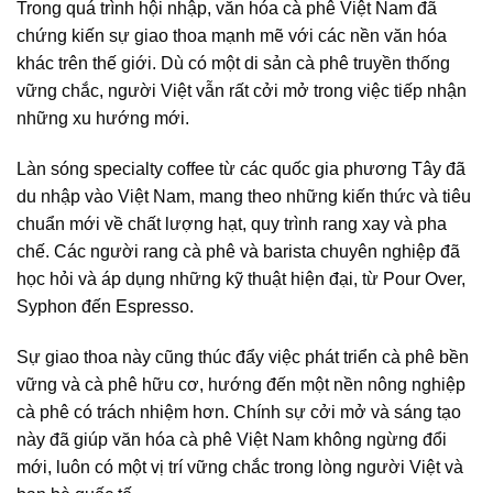
Trong quá trình hội nhập,
văn hóa cà phê
Việt Nam đã
chứng kiến sự giao thoa mạnh mẽ với các nền văn hóa
khác trên thế giới. Dù có một di sản
cà phê truyền thống
vững chắc, người Việt vẫn rất cởi mở trong việc tiếp nhận
những xu hướng mới.
Làn sóng
specialty coffee
từ các quốc gia phương Tây đã
du nhập vào Việt Nam, mang theo những kiến thức và tiêu
chuẩn mới về chất lượng hạt, quy trình rang xay và pha
chế. Các
người rang
cà phê và
barista
chuyên nghiệp đã
học hỏi và áp dụng những kỹ thuật hiện đại, từ Pour Over,
Syphon đến Espresso.
Sự giao thoa này cũng thúc đẩy việc
phát triển cà phê bền
vững
và
cà phê hữu cơ
, hướng đến một nền nông nghiệp
cà phê có trách nhiệm hơn. Chính sự cởi mở và sáng tạo
này đã giúp
văn hóa cà phê
Việt Nam không ngừng đổi
mới, luôn có một vị trí vững chắc trong lòng người Việt và