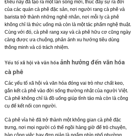
Điều này đã tạo ra một làn sóng mới, thúc đẩy sự ra đời
của các quán
cà phê đặc sản
, nơi
người rang
cà phê và
barista
trở thành những nghệ nhân, nơi mỗi ly cà phê
không chỉ là thức uống mà còn là một tác phẩm nghệ thuật.
Cùng với đó,
cà phê rang xay
và
cà phê hữu cơ
cũng ngày
càng được ưa chuộng, phản ánh xu hướng tiêu dùng
thông minh và có trách nhiệm.
ảnh hưởng đến văn hóa
Yếu tố xã hội và văn hóa
cà phê
Các yếu tố xã hội và văn hóa đóng vai trò như chất keo,
gắn kết cà phê vào đời sống thường nhật của người Việt.
Cà phê không chỉ là đồ uống giúp tỉnh táo mà còn là công
cụ để kết nối con người.
Cà phê vỉa hè
đã trở thành một
không gian cà phê
đặc
trưng, nơi mọi người có thể ngồi hàng giờ để trò chuyện,
bàn công việc hay đơn giản là ngắm nhìn phố phường.