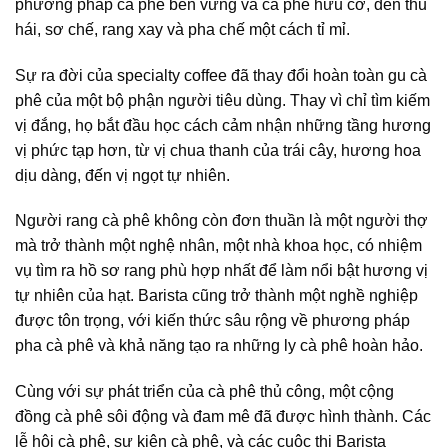
phương pháp
cà phê bền vững
và
cà phê hữu cơ
, đến thu
hái, sơ chế, rang xay và pha chế một cách tỉ mỉ.
Sự ra đời của
specialty coffee
đã thay đổi hoàn toàn
gu cà
phê
của một bộ phận người tiêu dùng. Thay vì chỉ tìm kiếm
vị đắng, họ bắt đầu học cách cảm nhận những tầng hương
vị phức tạp hơn, từ vị chua thanh của trái cây, hương hoa
dịu dàng, đến vị ngọt tự nhiên.
Người rang
cà phê không còn đơn thuần là một người thợ
mà trở thành một nghệ nhân, một nhà khoa học, có nhiệm
vụ tìm ra hồ sơ rang phù hợp nhất để làm nổi bật hương vị
tự nhiên của hạt.
Barista
cũng trở thành một nghề nghiệp
được tôn trọng, với kiến thức sâu rộng về
phương pháp
pha cà phê
và khả năng tạo ra những ly cà phê hoàn hảo.
Cùng với sự phát triển của
cà phê thủ công
, một
cộng
đồng cà phê
sôi động và đam mê đã được hình thành. Các
lễ hội cà phê
,
sự kiện cà phê
, và các cuộc thi Barista