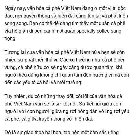
Ngày nay,
văn hóa cà phê Việt Nam
đang ở một vị trí độc
đáo, nơi truyền thống và hiện đại cùng tồn tại và phát triển
song song. Bạn có thể dễ dàng tìm thấy một quán
cà phê
vỉa hè
giản dị bên cạnh một quán
specialty coffee
sang
trọng.
Tương lai của
văn hóa cà phê
Việt Nam hứa hẹn sẽ còn
nhiều sự phát triển thú vị. Các xu hướng như
cà phê bền
vững
,
cà phê hữu cơ
sẽ ngày càng được quan tâm, khi
người tiêu dùng không chỉ quan tâm đến hương vị mà còn
đến các yếu tố xã hội và môi trường.
Tuy nhiên, dù có những thay đổi, cốt lõi của
văn hóa cà
phê
Việt Nam vẫn sẽ là sự kết nối. Sự kết nối giữa con
người với con người, giữa người nông dân với
người yêu
cà phê
, và giữa truyền thống với hiện đại.
Đó là sự giao thoa hài hòa, tạo nên một bản sắc riêng