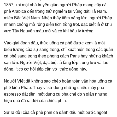
1857, khi một nhà truyền giáo người Pháp mang cây cà
phê Arabica đến trồng thử nghiệm tại vùng đất Hà Nam,
miền Bắc Việt Nam. Nhận thấy tiềm năng lớn, người Pháp
nhanh chóng mở rộng diện tích trồng trọt, đặc biệt là ở khu
vực Tây Nguyên màu mỡ và có khí hậu lý tưởng.
Vào giai đoạn đầu,
thức uống cà phê
được xem là một
biểu tượng của sự sang trọng, chỉ xuất hiện trong các quán
cà phê sang trọng theo phong cách Paris hay những khách
sạn lớn. Người Việt, đặc biệt là tầng lớp trung lưu và lao
động, ít có cơ hội tiếp cận với thức uống này.
Người Việt đã không sao chép hoàn toàn
văn hóa uống cà
phê
kiểu Pháp. Thay vì sử dụng những chiếc máy pha
espresso đắt tiền, một dụng cụ pha chế đơn giản nhưng
hiệu quả đã ra đời của chiếc phin.
Sự ra đời của
cà phê phin
đã đánh dấu một bước ngoặt