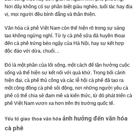
Nơi đây không có sự phân biệt giàu nghèo, tuổi tác hay địa
vị, mọi người đều bình đẳng và thân thiện.
Văn hóa cà phê
Việt Nam còn thể hiện rõ trong sự sáng
tạo không ngừng nghỉ. Từ ly
cà phê sữa đá
huyền thoại
đến
cà phê trứng
béo ngậy của Hà Nội, hay sự kết hợp
độc đáo với dừa, chuối…
Đó là một phần của lối sống, một cách để tận hưởng cuộc
sống và thể hiện
sự kết nối
với quá khứ. Trong bối cảnh
hiện đại,
cà phê thủ công
và các
lễ hội cà phê
đã tạo ra
một
cộng đồng cà phê
sôi động, nơi những
người yêu cà
phê
có thể chia sẻ đam mê và kiến thức, từ đó
phát triển cà
phê
Việt Nam vươn xa hơn trên thị trường quốc tế.
ảnh hưởng đến văn hóa
Yếu tố giao thoa văn hóa
cà phê