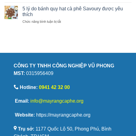
Giải
biết
giúp
mã
hạt
5 lý do bánh quy hạt cà phê Savoury được yêu
giữ
vị
cà
thích
trọn
ngọt
phê
hương
ở
Chức năng bình luận bị tắt
cà
chất
vị
5
phê
lượng
lý
đến
do
từ
bánh
đâu?
quy
hạt
cà
phê
CÔNG TY TNHH CÔNG NGHIỆP VŨ PHONG
Savoury
MST:
0315956409
được
yêu
thích
Hotline:
0941 42 32 00
Email:
info@mayrangcaphe.org
Website:
https://mayrangcaphe.org
Trụ sở:
1177 Quốc Lộ 50, Phong Phú, Bình