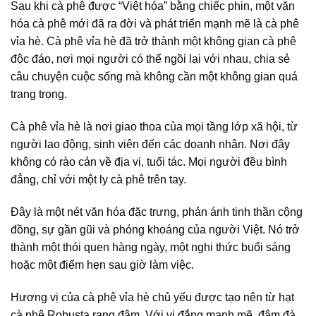
Sau khi cà phê được “Việt hóa” bằng chiếc phin, một
văn
hóa cà phê
mới đã ra đời và phát triển mạnh mẽ là
cà phê
vỉa hè
. C
à phê vỉa hè
đã trở thành một
không gian cà phê
độc đáo, nơi mọi người có thể ngồi lại với nhau, chia sẻ
câu chuyện cuộc sống mà không cần một không gian quá
trang trọng.
Cà phê vỉa hè
là nơi giao thoa của mọi tầng lớp xã hội, từ
người lao động, sinh viên đến các doanh nhân. Nơi đây
không có rào cản về địa vị, tuổi tác. Mọi người đều bình
đẳng, chỉ với một ly cà phê trên tay.
Đây là một nét văn hóa đặc trưng, phản ánh tinh thần cộng
đồng, sự gần gũi và phóng khoáng của người Việt. Nó trở
thành một thói quen hàng ngày, một nghi thức buổi sáng
hoặc một điểm hẹn sau giờ làm việc.
Hương vị của
cà phê vỉa hè
chủ yếu được tạo nên từ hạt
cà phê Robusta rang đậm. Với vị đắng mạnh mẽ, đậm đà,