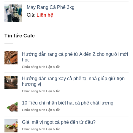
Máy Rang Cà Phê 3kg
Giá:
Liên hệ
Tin tức Cafe
Hướng dẫn rang cà phê từ A đến Z cho người mới
học
ở
Chức năng bình luận bị tắt
Hướng
dẫn
Hướng dẫn rang xay cà phê tại nhà giúp giữ trọn
rang
hương vị
cà
ở
Chức năng bình luận bị tắt
phê
Hướng
từ
dẫn
A
10 Tiêu chí nhận biết hạt cà phê chất lượng
rang
đến
ở
Chức năng bình luận bị tắt
xay
Z
10
cà
cho
Tiêu
phê
Giải mã vị ngọt cà phê đến từ đâu?
người
chí
tại
mới
ở
Chức năng bình luận bị tắt
nhận
nhà
học