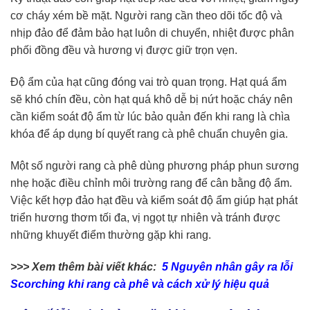
cơ cháy xém bề mặt. Người rang cần theo dõi tốc độ và
nhịp đảo để đảm bảo hạt luôn di chuyển, nhiệt được phân
phối đồng đều và hương vị được giữ trọn vẹn.
Độ ẩm của hạt cũng đóng vai trò quan trọng. Hạt quá ẩm
sẽ khó chín đều, còn hạt quá khô dễ bị nứt hoặc cháy nên
cần kiểm soát độ ẩm từ lúc bảo quản đến khi rang là chìa
khóa để áp dụng bí quyết rang cà phê chuẩn chuyên gia.
Một số người rang cà phê dùng phương pháp phun sương
nhẹ hoặc điều chỉnh môi trường rang để cân bằng độ ẩm.
Việc kết hợp đảo hạt đều và kiểm soát độ ẩm giúp hạt phát
triển hương thơm tối đa, vị ngọt tự nhiên và tránh được
những khuyết điểm thường gặp khi rang.
>>> Xem thêm bài viết khác:
5 Nguyên nhân gây ra lỗi
Scorching khi rang cà phê và cách xử lý hiệu quả