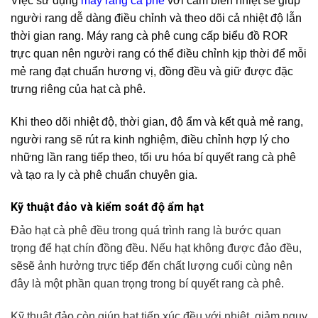
Việc sử dụng
máy rang cà phê
với cảm biến nhiệt sẽ giúp
người rang dễ dàng điều chỉnh và theo dõi cả nhiệt độ lẫn
thời gian rang. Máy rang cà phê cung cấp biểu đồ ROR
trực quan nên người rang có thể điều chỉnh kịp thời để mỗi
mẻ rang đạt chuẩn hương vị, đồng đều và giữ được đặc
trưng riêng của hạt cà phê.
Khi theo dõi nhiệt độ, thời gian, độ ẩm và kết quả mẻ rang,
người rang sẽ rút ra kinh nghiệm, điều chỉnh hợp lý cho
những lần rang tiếp theo, tối ưu hóa bí quyết rang cà phê
và tạo ra ly cà phê chuẩn chuyên gia.
Kỹ thuật đảo và kiểm soát độ ẩm hạt
Đảo hạt cà phê đều trong quá trình rang là bước quan
trọng để hạt chín đồng đều. Nếu hạt không được đảo đều,
sẽsẽ ảnh hưởng trực tiếp đến chất lượng cuối cùng nên
đây là một phần quan trọng trong bí quyết rang cà phê.
Kỹ thuật đảo còn giúp hạt tiếp xúc đều với nhiệt, giảm nguy