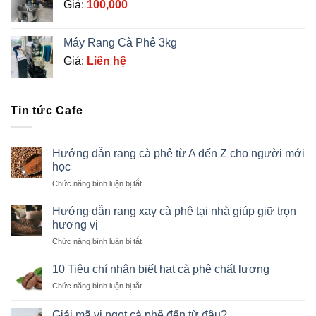
Giá:
100,000
Máy Rang Cà Phê 3kg
Giá:
Liên hệ
Tin tức Cafe
Hướng dẫn rang cà phê từ A đến Z cho người mới
học
ở
Chức năng bình luận bị tắt
Hướng
dẫn
Hướng dẫn rang xay cà phê tại nhà giúp giữ trọn
rang
hương vị
cà
ở
Chức năng bình luận bị tắt
phê
Hướng
từ
dẫn
A
10 Tiêu chí nhận biết hạt cà phê chất lượng
rang
đến
ở
Chức năng bình luận bị tắt
xay
Z
10
cà
cho
Tiêu
phê
Giải mã vị ngọt cà phê đến từ đâu?
người