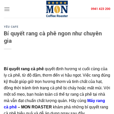
Skip
0941 423 200
to
content
YÊU CAFE
Bí quyết rang cà phê ngon như chuyên
gia
Bí quyết rang cà phê
quyết định hương vị cuối cùng của
ly cà phê, từ độ đậm, thơm đến vị hậu ngọt. Việc rang đúng
kỹ thuật giúp giữ trọn hương thơm và tinh chất của hạt,
đồng thời tránh tình trạng cà phê bị cháy hoặc mất mùi. Với
một số mẹo, bạn hoàn toàn có thể tự rang cà phê tại nhà
mà vẫn đạt chuẩn chất lượng quán. Hãy cùng
Máy rang
cà phê
– MON ROASTER
khám phá những bí quyết rang
cà phê hiệu quả và dễ áp dụng ngay sau đây.