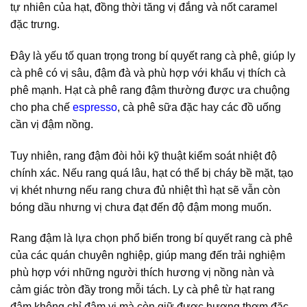
tự nhiên của hạt, đồng thời tăng vị đắng và nốt caramel
đặc trưng.
Đây là yếu tố quan trọng trong bí quyết rang cà phê, giúp ly
cà phê có vị sâu, đậm đà và phù hợp với khẩu vị thích cà
phê mạnh. Hạt cà phê rang đậm thường được ưa chuộng
cho pha chế
espresso
, cà phê sữa đặc hay các đồ uống
cần vị đậm nồng.
Tuy nhiên, rang đậm đòi hỏi kỹ thuật kiểm soát nhiệt độ
chính xác. Nếu rang quá lâu, hạt có thể bị cháy bề mặt, tạo
vị khét nhưng nếu rang chưa đủ nhiệt thì hạt sẽ vẫn còn
bóng dầu nhưng vị chưa đạt đến độ đậm mong muốn.
Rang đậm là lựa chọn phổ biến trong bí quyết rang cà phê
của các quán chuyên nghiệp, giúp mang đến trải nghiệm
phù hợp với những người thích hương vị nồng nàn và
cảm giác tròn đầy trong mỗi tách. Ly cà phê từ hạt rang
đậm không chỉ đậm vị mà còn giữ được hương thơm đặc