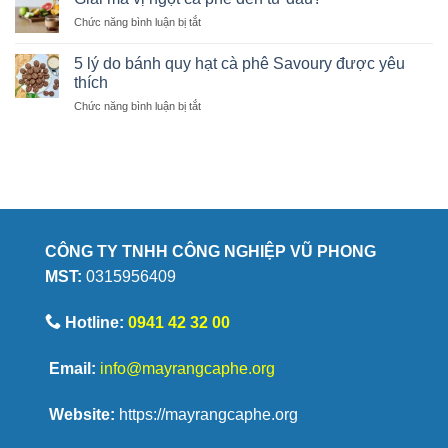
chí
tại
mới
ở
Chức năng bình luận bị tắt
nhận
nhà
học
Giải
biết
giúp
mã
hạt
5 lý do bánh quy hạt cà phê Savoury được yêu
giữ
vị
cà
thích
trọn
ngọt
phê
hương
ở
Chức năng bình luận bị tắt
cà
chất
vị
5
phê
lượng
lý
đến
do
từ
bánh
đâu?
quy
hạt
cà
phê
CÔNG TY TNHH CÔNG NGHIỆP VŨ PHONG
Savoury
MST:
0315956409
được
yêu
thích
Hotline:
0941 42 32 00
Email:
info@mayrangcaphe.org
Website:
https://mayrangcaphe.org