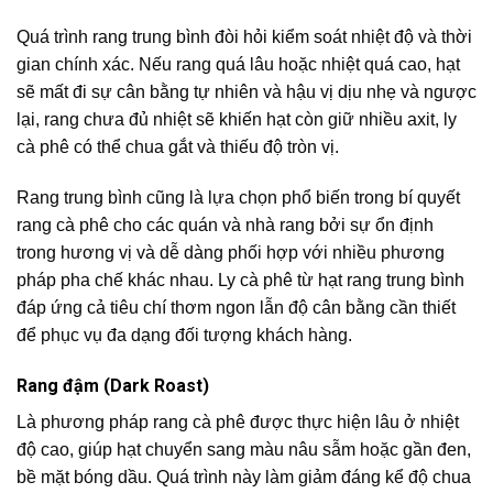
Quá trình rang trung bình đòi hỏi kiểm soát nhiệt độ và thời
gian chính xác. Nếu rang quá lâu hoặc nhiệt quá cao, hạt
sẽ mất đi sự cân bằng tự nhiên và hậu vị dịu nhẹ và ngược
lại, rang chưa đủ nhiệt sẽ khiến hạt còn giữ nhiều axit, ly
cà phê có thể chua gắt và thiếu độ tròn vị.
Rang trung bình cũng là lựa chọn phổ biến trong bí quyết
rang cà phê cho các quán và nhà rang bởi sự ổn định
trong hương vị và dễ dàng phối hợp với nhiều phương
pháp pha chế khác nhau. Ly cà phê từ hạt rang trung bình
đáp ứng cả tiêu chí thơm ngon lẫn độ cân bằng cần thiết
để phục vụ đa dạng đối tượng khách hàng.
Rang đậm (Dark Roast)
Là phương pháp rang cà phê được thực hiện lâu ở nhiệt
độ cao, giúp hạt chuyển sang màu nâu sẫm hoặc gần đen,
bề mặt bóng dầu. Quá trình này làm giảm đáng kể độ chua