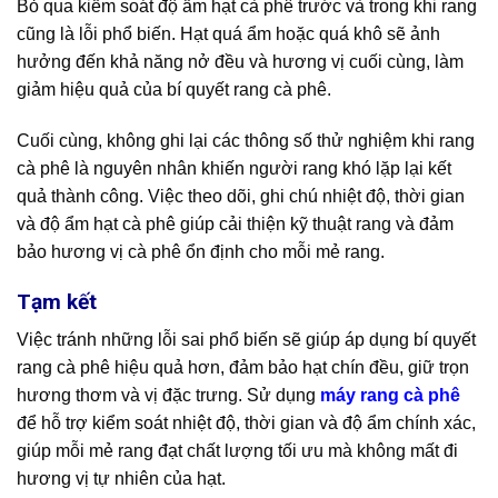
Bỏ qua kiểm soát độ ẩm hạt cà phê trước và trong khi rang
cũng là lỗi phổ biến. Hạt quá ẩm hoặc quá khô sẽ ảnh
hưởng đến khả năng nở đều và hương vị cuối cùng, làm
giảm hiệu quả của bí quyết rang cà phê.
Cuối cùng, không ghi lại các thông số thử nghiệm khi rang
cà phê là nguyên nhân khiến người rang khó lặp lại kết
quả thành công. Việc theo dõi, ghi chú nhiệt độ, thời gian
và độ ẩm hạt cà phê giúp cải thiện kỹ thuật rang và đảm
bảo hương vị cà phê ổn định cho mỗi mẻ rang.
Tạm kết
Việc tránh những lỗi sai phổ biến sẽ giúp áp dụng bí quyết
rang cà phê hiệu quả hơn, đảm bảo hạt chín đều, giữ trọn
hương thơm và vị đặc trưng. Sử dụng
máy rang cà phê
để hỗ trợ kiểm soát nhiệt độ, thời gian và độ ẩm chính xác,
giúp mỗi mẻ rang đạt chất lượng tối ưu mà không mất đi
hương vị tự nhiên của hạt.