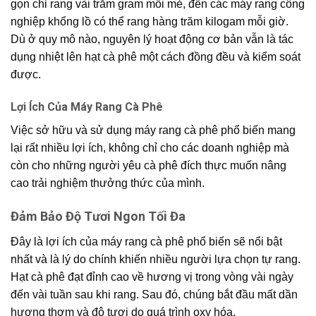
gọn chỉ rang vài trăm gram mỗi mẻ, đến các máy rang công
nghiệp khổng lồ có thể rang hàng trăm kilogam mỗi giờ.
Dù ở quy mô nào, nguyên lý hoạt động cơ bản vẫn là tác
dụng nhiệt lên hạt cà phê một cách đồng đều và kiểm soát
được.
Lợi Ích Của Máy Rang Cà Phê
Việc sở hữu và sử dụng máy rang cà phê phổ biến mang
lại rất nhiều lợi ích, không chỉ cho các doanh nghiệp mà
còn cho những người yêu cà phê đích thực muốn nâng
cao trải nghiệm thưởng thức của mình.
Đảm Bảo Độ Tươi Ngon Tối Đa
Đây là lợi ích của máy rang cà phê phổ biến sẽ nổi bật
nhất và là lý do chính khiến nhiều người lựa chọn tự rang.
Hạt cà phê đạt đỉnh cao về hương vị trong vòng vài ngày
đến vài tuần sau khi rang. Sau đó, chúng bắt đầu mất dần
hương thơm và độ tươi do quá trình oxy hóa.