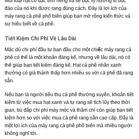
Mỗi loại hạt có đặc tính riêng và sẽ bộc lộ hương vị độc
đáo của nó khi được rang đúng cách. Đây là lợi ích của
máy rang cà phê phổ biến giúp bạn mở rộng kiến thức và
sự hiểu biết về cà phê.
Tiết Kiệm Chi Phí Về Lâu Dài
Mặc dù chi phí đầu tư ban đầu cho một chi
ế
c máy rang cà
phê có thể là một khoản đáng kể, nhưng về lâu dài, nó có
thể giúp bạn tiết kiệm đáng kể. Hạt cà phê nhân xanh
thường có giá thành thấp hơn nhiều so với cà phê đã rang
sẵn.
Nếu bạn là người tiêu thụ cà phê thường xuyên, khoản tiết
kiệm từ việc mua hạt xanh và tự rang sẽ tích lũy theo thời
gian, bù đắp chi phí máy móc và thậm chí còn giúp bạn tiết
kiệm hơn so với việc mua cà phê rang sẵn cao cấp. Đây là
một lợi ích của máy rang cà phê phổ biến mà nhiều người
không nghĩ tới.