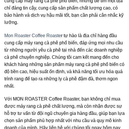
cung cấp máy rang cà phê phổ biến, nhưng để tìm một địa
chỉ đáng tin cậy, cung cấp sản phẩm chất lượng cao, có
bảo hành và dịch vụ hậu mãi tốt, bạn cần phải cân nhắc kỹ
lưỡng.
Mon Roaster Coffee Roaste
r tự hào là địa chỉ hàng đầu
cung cấp máy rang cà phê phổ biến, đáp ứng mọi nhu cầu
từ những người yêu cà phê tại nhà đến các doanh nghiệp
cà phê chuyên nghiệp. Chúng tôi cam kết mang đến cho
khách hàng những sản phẩm máy rang cà phê phổ biến có
độ bền cao, hiệu suất ổn định, và khả năng tối ưu hóa quá
trình rang để tạo ra những ly cà phê đậm đà, thơm ngon
nhất.
Với MON ROASTER Coffee Roaster, bạn không chỉ mua
được máy rang cà phê chất lượng, mà còn nhận được sự
hỗ trợ tư vấn từ đội ngũ chuyên gia hàng đầu, giúp bạn lựa
chọn sản phẩm phù hợp nhất với nhu cầu và quy mô kinh
doanh của mình. Hãy liên hệ với chúng tôi ngay hôm nay