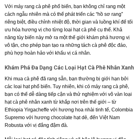
Với máy rang cà phê phổ biến, bạn không chỉ rang một
cách ngẫu nhiên mà có thể phát triển các “hồ sơ rang”
riêng biệt, điều chỉnh nhiệt độ, thời gian và luồng khí để tối
ưu hóa hương vị cho từng loại hạt cà phê cụ thể. Khả
năng tùy biến này mở ra một thế giới khám phá hương vị
vô tận, cho phép bạn tạo ra những tách cà phê độc đáo,
phù hợp hoàn hảo với khẩu vị cá nhân.
Khám Phá Đa Dạng Các Loại Hạt Cà Phê Nhân Xanh
Khi mua cà phê đã rang sẵn, bạn thường bị giới hạn bởi
các loại hạt phổ biến. Tuy nhiên, khi có máy rang cà phê,
bạn có thể dễ dàng tiếp cận và thử nghiệm với vô vàn loại
hạt cà phê nhân xanh từ khắp nơi trên thế giới – từ
Ethiopia Yirgacheffe với hương hoa nhài tinh tế, Colombia
Supremo với hương chocolate hạt dẻ, đến Việt Nam
Robusta với vị đắng đậm đà.