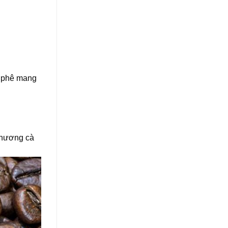
à phê mang
 hương cà