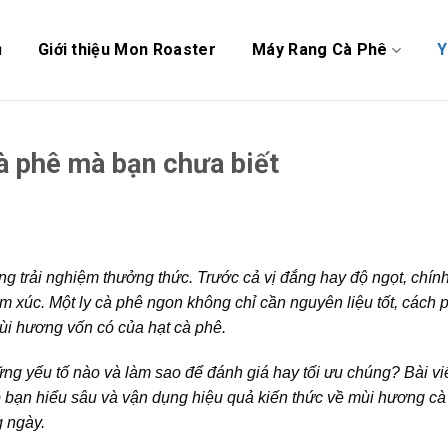
ủ
Giới thiệu Mon Roaster
Máy Rang Cà Phê
Y
cà phê mà bạn chưa biết
ong trải nghiệm thưởng thức. Trước cả vị đắng hay độ ngọt, chín
m xúc. Một ly cà phê ngon không chỉ cần nguyên liệu tốt, cách
mùi hương vốn có của hạt cà phê.
g yếu tố nào và làm sao để đánh giá hay tối ưu chúng? Bài vi
p bạn hiểu sâu và vận dụng hiệu quả kiến thức về mùi hương cà
g ngày.