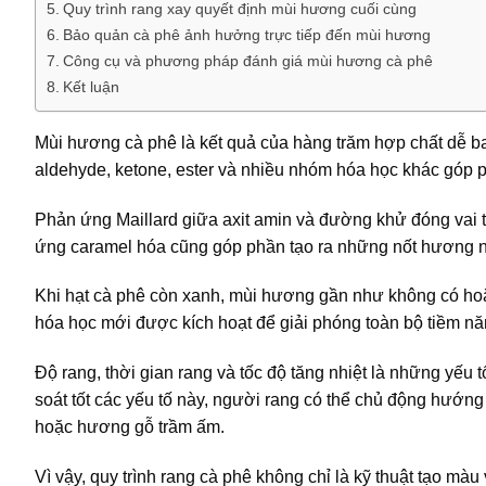
Quy trình rang xay quyết định mùi hương cuối cùng
Bảo quản cà phê ảnh hưởng trực tiếp đến mùi hương
Công cụ và phương pháp đánh giá mùi hương cà phê
Kết luận
Mùi hương cà phê là kết quả của hàng trăm hợp chất dễ ba
aldehyde, ketone, ester và nhiều nhóm hóa học khác góp
Phản ứng Maillard giữa axit amin và đường khử đóng vai t
ứng caramel hóa cũng góp phần tạo ra những nốt hương n
Khi hạt cà phê còn xanh, mùi hương gần như không có hoặ
hóa học mới được kích hoạt để giải phóng toàn bộ tiềm nă
Độ rang, thời gian rang và tốc độ tăng nhiệt là những yếu
soát tốt các yếu tố này, người rang có thể chủ động hướng
hoặc hương gỗ trầm ấm.
Vì vậy, quy trình rang cà phê không chỉ là kỹ thuật tạo mà