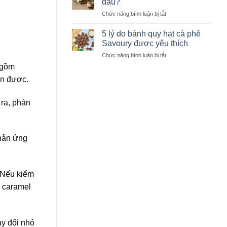
đâu?
học
nhận
giúp
ở
Chức năng bình luận bị tắt
biết
giữ
Giải
hạt
trọn
mã
cà
5 lý do bánh quy hạt cà phê
hương
vị
phê
Savoury được yêu thích
vị
ngọt
chất
ở
Chức năng bình luận bị tắt
cà
lượng
5
phê
 gồm
lý
đến
ận được.
do
từ
bánh
đâu?
quy
 ra, phản
hạt
cà
phê
Savoury
phản ứng
được
yêu
thích
 Nếu kiểm
, caramel
ay đổi nhỏ