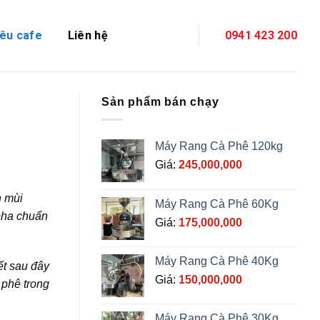
êu cafe
Liên hệ
0941 423 200
Sản phẩm bán chạy
Máy Rang Cà Phê 120kg
Giá:
245,000,000
h mùi
Máy Rang Cà Phê 60Kg
 pha chuẩn
Giá:
175,000,000
Máy Rang Cà Phê 40Kg
ết sau đây
Giá:
150,000,000
 phê trong
Máy Rang Cà Phê 30Kg