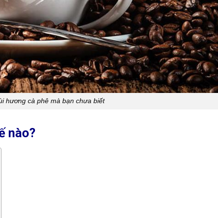
ùi hương cà phê mà bạn chưa biết
ế nào?