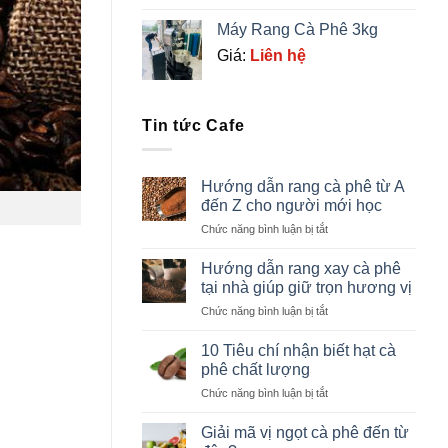
Máy Rang Cà Phê 3kg
Giá:
Liên hệ
Tin tức Cafe
Hướng dẫn rang cà phê từ A
đến Z cho người mới học
ở
Chức năng bình luận bị tắt
Hướng
dẫn
Hướng dẫn rang xay cà phê
rang
tại nhà giúp giữ trọn hương vị
cà
ở
Chức năng bình luận bị tắt
phê
Hướng
từ
dẫn
A
10 Tiêu chí nhận biết hạt cà
rang
đến
phê chất lượng
xay
Z
ở
Chức năng bình luận bị tắt
cà
cho
10
phê
người
Tiêu
tại
Giải mã vị ngọt cà phê đến từ
mới
chí
nhà