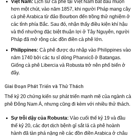
Việt Nam:
Lịch sử cà phê tại Việt Nam bắt đầu muộn
hơn một chút, vào năm 1857, khi người Pháp mang cây
cà phê Arabica từ đảo Bourbon đến trồng thử nghiệm ở
các tỉnh phía Bắc. Sau đó, nhận thấy điều kiện khí hậu
và thổ nhưỡng đặc biệt thuận lợi ở Tây Nguyên, người
Pháp đã mở rộng các đồn điền cà phê lớn.
Philippines:
Cà phê được du nhập vào Philippines vào
năm 1740 bởi các tu sĩ dòng Phanxicô ở Batangas.
Giống cà phê Libercia và Robusta trở nên phổ biến ở
đây.
Giai Đoạn Phát Triển và Thử Thách
Thế kỷ 20 chứng kiến sự phát triển mạnh mẽ của ngành cà
phê Đông Nam Á, nhưng cũng đi kèm với nhiều thử thách.
Sự trỗi dậy của Robusta:
Vào cuối thế kỷ 19 và đầu
thế kỷ 20, các đợt dịch bệnh gỉ sắt lá cà phê hoành
hành đã tàn phá nặng nề các đồn điền Arabica ở châu