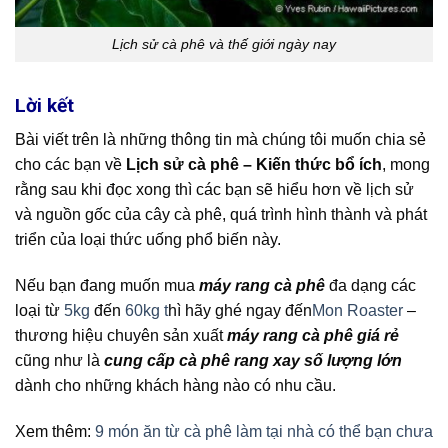
Lịch sử cà phê và thế giới ngày nay
Lời kết
Bài viết trên là những thông tin mà chúng tôi muốn chia sẻ
cho các bạn về
Lịch sử cà phê – Kiến thức bổ ích
, mong
rằng sau khi đọc xong thì các bạn sẽ hiểu hơn về lịch sử
và nguồn gốc của cây cà phê, quá trình hình thành và phát
triển của loại thức uống phổ biến này.
Nếu bạn đang muốn mua
máy rang cà phê
đa dạng các
loại từ
5kg
đến
60kg t
hì hãy ghé ngay đến
Mon Roaster
–
thương hiệu chuyên sản xuất
máy rang cà phê giá rẻ
cũng như là
c
ung cấp cà phê rang xay số lượng lớn
dành cho những khách hàng nào có nhu cầu.
Xem thêm:
9 món ăn từ cà phê làm tại nhà có thể bạn chưa