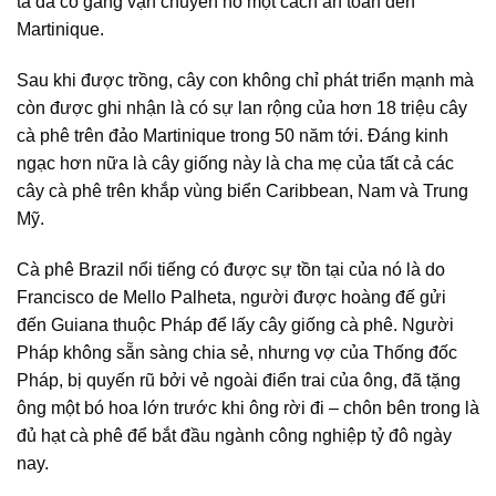
ta đã cố gắng vận chuyển nó một cách an toàn đến
Martinique.
Sau khi được trồng, cây con không chỉ phát triển mạnh mà
còn được ghi nhận là có sự lan rộng của hơn 18 triệu cây
cà phê trên đảo Martinique trong 50 năm tới. Đáng kinh
ngạc hơn nữa là cây giống này là cha mẹ của tất cả các
cây cà phê trên khắp vùng biển Caribbean, Nam và Trung
Mỹ.
Cà phê Brazil nổi tiếng có được sự tồn tại của nó là do
Francisco de Mello Palheta, người được hoàng đế gửi
đến Guiana thuộc Pháp để lấy cây giống cà phê. Người
Pháp không sẵn sàng chia sẻ, nhưng vợ của Thống đốc
Pháp, bị quyến rũ bởi vẻ ngoài điển trai của ông, đã tặng
ông một bó hoa lớn trước khi ông rời đi – chôn bên trong là
đủ hạt cà phê để bắt đầu ngành công nghiệp tỷ đô ngày
nay.