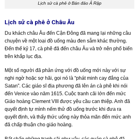
Lịch sử cà phê ở Bán đảo Ả Rập
Lịch sử cà phê ở Châu Âu
Du khách châu Âu đến Cận Đông đã mang lại những câu
chuyện về một loại đồ uống màu đen sẫm khác thường.
Đến thế kỷ 17, cà phê đã đến châu Âu và trở nên phổ biến
trên khắp lục địa.
Một số người đã phản ứng với đồ uống mới này với sự
nghi ngờ hoặc sợ hãi, gọi nó là “phát minh cay đắng của
Satan”. Các giáo sĩ địa phương đã lên án cà phê khi nói
đến Venice vào năm 1615. Cuộc tranh cãi lớn đến mức
Giáo hoàng Clement VIII được yêu cầu can thiệp. Anh đã
quyết định tự mình nếm thử đồ uống trước khi đưa ra
quyết định, và thấy thức uống này thỏa mãn đến mức anh
đã chấp thuận cho giáo hoàng.
Bất chấp những tranh cãi như vậy, các quán cà phê đã