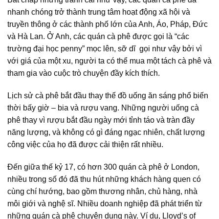
nhanh chóng trở thành trung tâm hoạt động xã hội và
truyền thông ở các thành phố lớn của Anh, Áo, Pháp, Đức
và Hà Lan. Ở Anh, các quán cà phê được gọi là “các
trường đại học penny” mọc lên, sỡ dĩ gọi như vậy bởi vì
với giá của một xu, người ta có thể mua một tách cà phê và
tham gia vào cuộc trò chuyện đầy kích thích.
Lịch sử cà phê bắt đầu thay thế đồ uống ăn sáng phổ biến
thời bấy giờ – bia và rượu vang. Những người uống cà
phê thay vì rượu bắt đầu ngày mới tỉnh táo và tràn đầy
năng lượng, và không có gì đáng ngạc nhiên, chất lượng
công việc của họ đã được cải thiện rất nhiều.
Đến giữa thế kỷ 17, có hơn 300 quán cà phê ở London,
nhiều trong số đó đã thu hút những khách hàng quen có
cùng chí hướng, bao gồm thương nhân, chủ hàng, nhà
môi giới và nghệ sĩ. Nhiều doanh nghiệp đã phát triển từ
những quán cà phê chuyên dụng này. Ví dụ, Lloyd’s of