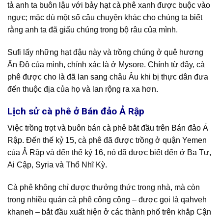
tả anh ta buôn lậu với bảy hạt cà phê xanh được buộc vào
ngực; mặc dù một số câu chuyện khác cho chúng ta biết
rằng anh ta đã giấu chúng trong bộ râu của mình.
Sufi lấy những hạt đậu này và trồng chúng ở quê hương
Ấn Độ của mình, chính xác là ở Mysore. Chính từ đây, cà
phê được cho là đã lan sang châu Âu khi bị thực dân đưa
đến thuộc địa của họ và lan rộng ra xa hơn.
Lịch sử cà phê ở Bán đảo Ả Rập
Việc trồng trọt và buôn bán cà phê bắt đầu trên Bán đảo Ả
Rập. Đến thế kỷ 15, cà phê đã được trồng ở quận Yemen
của Ả Rập và đến thế kỷ 16, nó đã được biết đến ở Ba Tư,
Ai Cập, Syria và Thổ Nhĩ Kỳ.
Cà phê không chỉ được thưởng thức trong nhà, mà còn
trong nhiều quán cà phê công cộng – được gọi là qahveh
khaneh – bắt đầu xuất hiện ở các thành phố trên khắp Cận