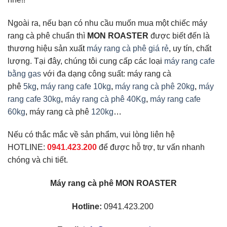
Ngoài ra, nếu bạn có nhu cầu muốn mua một chiếc máy
rang cà phê chuẩn thì
MON ROASTER
được biết đến là
thương hiệu sản xuấ
t
máy rang cà phê giá rẻ
,
uy tín, chất
lượng. Tại đây, chúng tôi cung cấp các loạ
i
máy rang cafe
bằng gas
với đa dạng công suất: máy rang cà
phê
5kg
,
máy rang cafe 10kg
,
máy rang cà phê 20kg
,
máy
rang cafe 30kg
,
máy rang cà phê 40Kg
,
máy rang cafe
60kg
,
máy rang cà phê
120kg
…
Nếu có thắc mắc về sản phẩm, vui lòng liên hệ
HOTLINE:
0941.423.200
để được hỗ trợ, tư vấn nhanh
chóng và chi tiết.
Máy rang cà phê MON ROASTER
Hotline:
0941.423.200