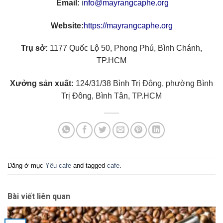
Email:
i
nfo@mayrangcaphe.org
Website:
https://mayrangcaphe.org
Trụ sở:
1177 Quốc Lộ 50, Phong Phú, Bình Chánh,
TP.HCM
Xưởng sản xuất:
124/31/38 Bình Trị Đông, phường Bình
Trị Đông, Bình Tân, TP.HCM
Đăng ở mục
Yêu cafe
and tagged
cafe
.
Bài viết liên quan