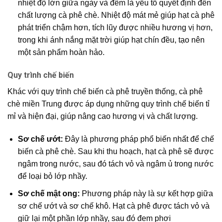
nhiệt độ lớn giữa ngày và đêm là yếu tố quyết định đến
chất lượng cà phê chè
. Nhiệt độ mát mẻ giúp hạt cà phê
phát triển chậm hơn, tích lũy được nhiều hương vị hơn,
trong khi ánh nắng mặt trời giúp hạt chín đều, tạo nên
một sản phẩm hoàn hảo.
Quy trình chế biến
Khác với quy trình chế biến cà phê truyền thống,
cà phê
chè miền Trung
được áp dụng những quy trình chế biến tỉ
mỉ và hiện đại, giúp nâng cao hương vị và chất lượng.
Sơ chế ướt:
Đây là phương pháp phổ biến nhất để chế
biến cà phê chè. Sau khi thu hoạch, hạt cà phê sẽ được
ngâm trong nước, sau đó tách vỏ và ngâm ủ trong nước
để loại bỏ lớp nhầy.
Sơ chế mật ong:
Phương pháp này là sự kết hợp giữa
sơ chế ướt và sơ chế khô. Hạt cà phê được tách vỏ và
giữ lại một phần lớp nhầy, sau đó đem phơi