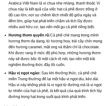
Arabica Việt Nam
là vị chua nhẹ nhàng, thanh thoát. Vị
chua này là kết quả của việc hạt cà phê được trồng ở
độ cao lớn, nơi sự chênh lệch nhiệt độ giữa ngày và
đêm lớn, giúp hạt phát triển chậm và tích lũy được
nhiều axit hữu cơ, tạo nên một
gu cà phê
riêng biệt.
Hương thơm quyến rũ:
Cà phê chè
mang trong mình
hương thơm đa dạng, từ hương hoa, trái cây chín mọng
đến hương caramel, mật ong và thậm chí là chocolate.
Khi được rang ở mức độ phù hợp, những hương thơm
này sẽ được bộc lộ một cách rõ nét, tạo nên một trải
nghiệm thưởng thức đầy lôi cuốn.
Hậu vị ngọt ngào:
Sau khi thưởng thức,
cà phê chè
miền Trung
thường để lại một hậu vị ngọt dịu, kéo dài.
Hậu vị này không phải là vị ngọt từ đường mà là vị ngọt
tự nhiên của hạt cà phê, là kết quả của quá trình tích lũy
đường trong hạt trong suốt quá trình phát triển.