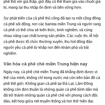
phê thô với giá thấp, giờ đây có thể tham gia vào chuỗi giá
trị, mang lại thu nhập ổn định và bền vững hơn.
Sự phát triển của
cà phê thủ công
đã tạo ra một
cộng đồng
cà phê
sôi động, nơi các
barista miền Trung
và
người rang
cà phê có thể chia sẻ kiến thức, kinh nghiệm, và cùng
nhau nâng cao chất lượng sản phẩm. Các cuộc thi,
lễ hội
cà phê
được tổ chức thường xuyên, thu hút đông đảo
người yêu cà phê
từ khắp nơi đến khám phá và trải
nghiệm.
Văn hóa cà phê chè miền Trung hiện nay
Ngày nay,
cà phê chè miền Trung
đã khẳng định được vị
thế của mình, không chỉ trong nước mà còn trên bản đồ cà
phê thế giới.
Không gian cà phê
tại Đà Lạt, Lâm Đồng
không còn đơn thuần là những quán cà phê bình dân mà
đã trở thành những
quán cà phê chè
với phong cách độc
đáo, kết hợp giữa nét truyền thống và hơi thở hiện đại.