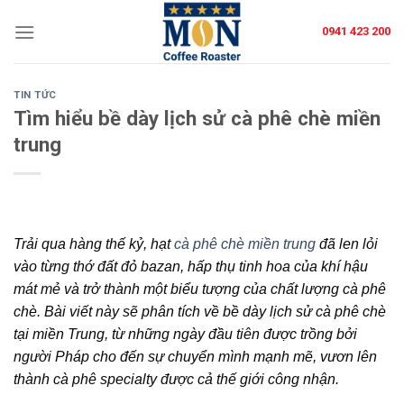
Skip
0941 423 200
to
content
TIN TỨC
Tìm hiểu bề dày lịch sử cà phê chè miền
trung
Trải qua hàng thế kỷ, hạt
cà phê chè miền trung
đã len lỏi
vào từng thớ đất đỏ bazan, hấp thụ tinh hoa của khí hậu
mát mẻ và trở thành một biểu tượng của
chất lượng cà phê
chè
. Bài viết này sẽ phân tích về bề dày
lịch sử cà phê chè
tại miền Trung, từ những ngày đầu tiên được trồng bởi
người Pháp cho đến sự chuyển mình mạnh mẽ, vươn lên
thành
cà phê specialty
được cả thế giới công nhận.