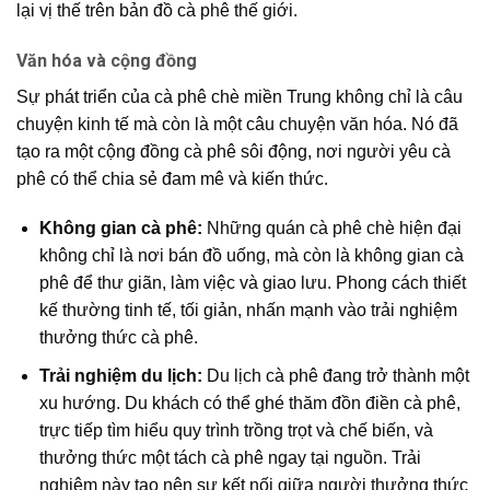
lại vị thế trên bản đồ cà phê thế giới.
Văn hóa và cộng đồng
Sự phát triển của
cà phê chè miền Trung
không chỉ là câu
chuyện kinh tế mà còn là một câu chuyện văn hóa. Nó đã
tạo ra một
cộng đồng cà phê
sôi động, nơi
người yêu cà
phê
có thể chia sẻ đam mê và kiến thức.
Không gian cà phê:
Những quán cà phê chè hiện đại
không chỉ là nơi bán đồ uống, mà còn là
không gian cà
phê
để thư giãn, làm việc và giao lưu. Phong cách thiết
kế thường tinh tế, tối giản, nhấn mạnh vào trải nghiệm
thưởng thức cà phê.
Trải nghiệm du lịch:
Du lịch cà phê đang trở thành một
xu hướng. Du khách có thể ghé thăm
đồn điền cà phê
,
trực tiếp tìm hiểu quy trình trồng trọt và chế biến, và
thưởng thức một tách cà phê ngay tại nguồn. Trải
nghiệm này tạo nên
sự kết nối
giữa người thưởng thức