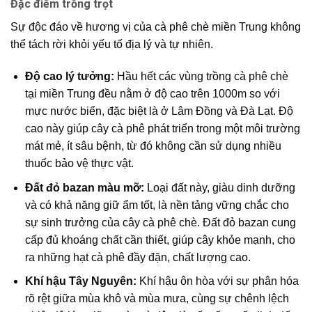
Đặc điểm trồng trọt
Sự độc đáo về hương vị của
cà phê chè miền Trung
không
thể tách rời khỏi yếu tố địa lý và tự nhiên.
Độ cao lý tưởng:
Hầu hết các
vùng trồng cà phê
chè
tại miền Trung đều nằm ở độ cao trên 1000m so với
mực nước biển, đặc biệt là ở Lâm Đồng và Đà Lạt. Độ
cao này giúp cây cà phê phát triển trong một môi trường
mát mẻ, ít sâu bệnh, từ đó không cần sử dụng nhiều
thuốc bảo vệ thực vật.
Đất đỏ bazan màu mỡ:
Loại đất này, giàu dinh dưỡng
và có khả năng giữ ẩm tốt, là nền tảng vững chắc cho
sự sinh trưởng của cây cà phê chè.
Đất đỏ bazan
cung
cấp đủ khoáng chất cần thiết, giúp cây khỏe mạnh, cho
ra những hạt cà phê đầy đặn, chất lượng cao.
Khí hậu Tây Nguyên:
Khí hậu ôn hòa với sự phân hóa
rõ rệt giữa mùa khô và mùa mưa, cùng sự chênh lệch