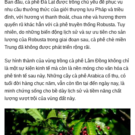
Ban đầu,
cà phê Đà Lạt
được trồng chủ yếu để phục vụ
nhu cầu thưởng thức của giới thượng lưu Pháp và triều
đình, với hương vị thanh thoát, chua nhẹ và hương thơm
quyến rũ khác hẳn với
cà phê truyền thống
Robusta. Tuy
nhiên, do những biến động lịch sử và sự ưu tiên cho sản
lượng của Robusta trong giai đoạn sau,
cà phê chè miền
Trung
đã không được phát triển rộng rãi.
Sự hình thành của
vùng trồng cà phê
Lâm Đồng không chỉ
là một sự kiện kinh tế mà còn là nền móng cho
văn hóa cà
phê
tinh tế sau này. Những cây cà phê Arabica cổ thụ, có
tuổi đời hàng chục năm, vẫn còn tồn tại đến ngày nay, là
minh chứng sống cho bề dày lịch sử và tiềm năng chất
lượng vượt trội của vùng đất này.