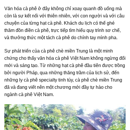
Văn hóa cà phê
ở đây không chỉ xoay quanh đồ uống mà
còn là
sự kết nối
với thiên nhiên, với con người và với câu
chuyện của từng hạt cà phê. Khách du lịch có thể ghé
thăm
đồn điền cà phê
, trực tiếp tìm hiểu quy trình sơ chế,
và thưởng thức một tách cà phê do chính tay mình pha.
Sự phát triển của
cà phê chè miền Trung
là một minh
chứng cho thấy
văn hóa cà phê
Việt Nam không ngừng đổi
mới và sáng tạo. Từ những hạt cà phê đầu tiên được trồng
bởi người Pháp, qua những thăng trầm của lịch sử, đến
những ly cà phê specialty tinh túy,
cà phê chè miền Trung
đã và đang viết nên một chương mới đầy tự hào cho
ngành cà phê Việt Nam.