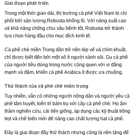
Giai đoạn phát triển
Trong một thời gian dài,
thị trường cà phê
Việt Nam bị chi
phối bởi sản lượng Robusta khổng lồ. Với năng suất cao
và khả năng chống chịu sâu bệnh tốt, Robusta trở thành
lựa chọn hàng đầu cho mục đích kinh tế.
Cà phê chè miền Trung
dần trở nên lép vế và chìm khuất,
chỉ được biết đến bởi một số ít người sành sỏi.
Gu cà phê
của người tiêu dùng trong nước cũng quen với vị đắng
mạnh và đậm, khiến
cà phê Arabica
ít được ưa chuộng.
Thử thách của cà phê chè miền trung
Tuy nhiên, vẫn có những
người nông dân
và
người yêu cà
phê
tâm huyết, kiên trì bám trụ với cây cà phê chè. Họ âm
thầm nghiên cứu, cải tiến giống, áp dụng các kỹ thuật trồng
trọt và chế biến mới để nâng cao chất lượng hạt cà phê.
Đây là giai đoạn đầy thử thách nhưng cũng là nền tảng để