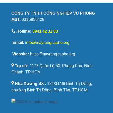
hạt
cà
phê
CÔNG TY TNHH CÔNG NGHIỆP VŨ PHONG
Savoury
MST:
0315956409
được
yêu
thích
Hotline:
0941 42 32 00
Email:
info@mayrangcaphe.org
Website:
https://mayrangcaphe.org
Trụ sở:
1177 Quốc Lộ 50, Phong Phú, Bình
Chánh, TP.HCM
Nhà Xưởng SX :
124/31/38 Bình Trị Đông,
phường Bình Trị Đông, Bình Tân, TP.HCM