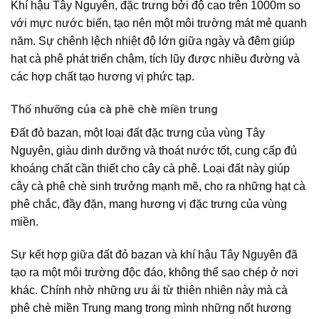
Khí hậu Tây Nguyên
, đặc trưng bởi độ cao trên 1000m so
với mực nước biển, tạo nên một môi trường mát mẻ quanh
năm. Sự chênh lệch nhiệt độ lớn giữa ngày và đêm giúp
hạt cà phê phát triển chậm, tích lũy được nhiều đường và
các hợp chất tạo hương vị phức tạp.
Thổ nhưỡng của cà phê chè miền trung
Đất đỏ bazan
, một loại đất đặc trưng của vùng Tây
Nguyên, giàu dinh dưỡng và thoát nước tốt, cung cấp đủ
khoáng chất cần thiết cho cây cà phê. Loại đất này giúp
cây cà phê chè sinh trưởng mạnh mẽ, cho ra những hạt cà
phê chắc, đầy đặn, mang hương vị đặc trưng của vùng
miền.
Sự kết hợp giữa
đất đỏ bazan
và
khí hậu Tây Nguyên
đã
tạo ra một môi trường độc đáo, không thể sao chép ở nơi
khác. Chính nhờ những ưu ái từ thiên nhiên này mà
cà
phê chè miền Trung
mang trong mình những nốt hương