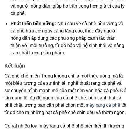
và
người nông dân
, giúp họ trân trọng hơn giá trị của ly
cà phê.
Phát triển bền vững:
Nhu cầu về
cà phê bền vững
và
cà phê hữu cơ
ngày càng tăng cao, thúc đẩy
người
nông dân
áp dụng các phương pháp canh tác thân
thiện với môi trường, từ đó bảo vệ hệ sinh thái và nâng
cao chất lượng sản phẩm.
Kết luận
Cà phê chè miền Trung
không chỉ là một thức uống mà là
một biểu tượng của sự tinh tế,
nghệ thuật rang cà phê
và
sự chuyển mình mạnh mẽ của một nền
văn hóa cà phê
. Để
tận dụng tối đa độ ngon của cà phê chè, bên cạnh hạt cà
phê chất lượng bạn cần phải chọn một
máy rang cà phê
tốt
từ đó cho ra những hạt cà phê chè chín đều và thơm ngon.
Có rất nhiều loại máy rang cà phê phổ biến trên thị trường