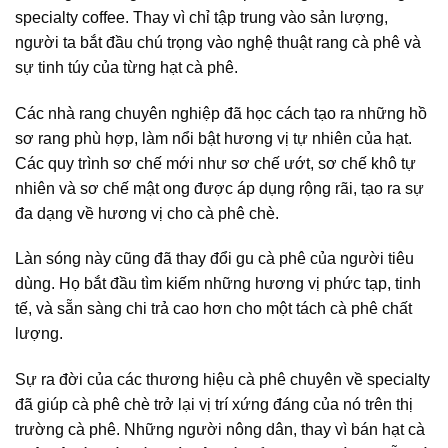
specialty coffee
. Thay vì chỉ tập trung vào sản lượng,
người ta bắt đầu chú trọng vào
nghệ thuật rang cà phê
và
sự tinh túy của từng hạt cà phê.
Các nhà rang chuyên nghiệp đã học cách tạo ra những
hồ
sơ rang
phù hợp, làm nổi bật hương vị tự nhiên của hạt.
Các quy trình sơ chế mới như sơ chế ướt, sơ chế khô tự
nhiên và sơ chế mật ong được áp dụng rộng rãi, tạo ra sự
đa dạng về hương vị cho
cà phê chè
.
Làn sóng này cũng đã thay đổi
gu cà phê
của người tiêu
dùng. Họ bắt đầu tìm kiếm những hương vị phức tạp, tinh
tế, và sẵn sàng chi trả cao hơn cho một tách cà phê chất
lượng.
Sự ra đời của các
thương hiệu cà phê
chuyên về specialty
đã giúp
cà phê chè
trở lại vị trí xứng đáng của nó trên
thị
trường cà phê
. Những người nông dân, thay vì bán hạt cà