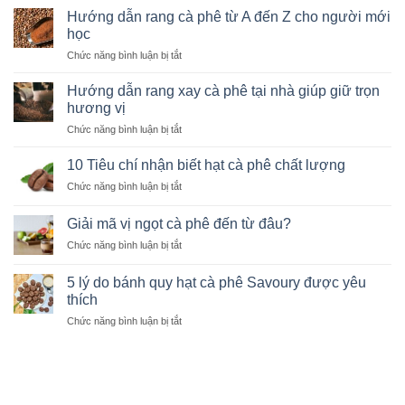
Hướng dẫn rang cà phê từ A đến Z cho người mới
học
ở
Chức năng bình luận bị tắt
Hướng
dẫn
Hướng dẫn rang xay cà phê tại nhà giúp giữ trọn
rang
hương vị
cà
ở
Chức năng bình luận bị tắt
phê
Hướng
từ
dẫn
A
10 Tiêu chí nhận biết hạt cà phê chất lượng
rang
đến
ở
Chức năng bình luận bị tắt
xay
Z
10
cà
cho
Tiêu
phê
Giải mã vị ngọt cà phê đến từ đâu?
người
chí
tại
mới
ở
Chức năng bình luận bị tắt
nhận
nhà
học
Giải
biết
giúp
mã
hạt
5 lý do bánh quy hạt cà phê Savoury được yêu
giữ
vị
cà
thích
trọn
ngọt
phê
hương
ở
Chức năng bình luận bị tắt
cà
chất
vị
5
phê
lượng
lý
đến
do
từ
bánh
đâu?
quy