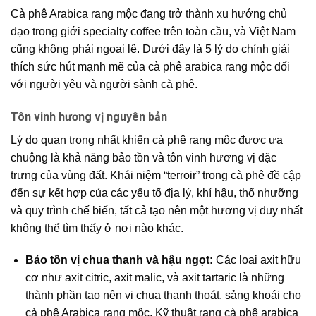
Cà phê Arabica rang mộc
đang trở thành xu hướng chủ
đạo trong giới
specialty coffee
trên toàn cầu, và Việt Nam
cũng không phải ngoại lệ. Dưới đây là 5 lý do chính giải
thích sức hút mạnh mẽ của
cà phê arabica rang mộc
đối
với người yêu và người sành cà phê.
Tôn vinh hương vị nguyên bản
Lý do quan trọng nhất khiến
cà phê rang mộc
được ưa
chuộng là khả năng bảo tồn và tôn vinh hương vị đặc
trưng của vùng đất. Khái niệm “terroir” trong cà phê đề cập
đến sự kết hợp của các yếu tố địa lý, khí hậu, thổ nhưỡng
và quy trình chế biến, tất cả tạo nên một hương vị duy nhất
không thể tìm thấy ở nơi nào khác.
Bảo tồn vị chua thanh và hậu ngọt:
Các loại axit hữu
cơ như axit citric, axit malic, và axit tartaric là những
thành phần tạo nên vị chua thanh thoát, sảng khoái cho
cà phê Arabica rang mộc.
Kỹ thuật rang cà phê arabica