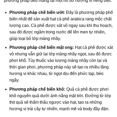
phương pháp đều mang lại một hồ sơ hương vị riêng biệt:
Phương pháp chế biến ướt:
Đây là phương pháp phổ
biến nhất để sản xuất
hạt cà phê arabica rang mộc
chất
lượng cao. Cà phê được xát vỏ ngay sau khi thu hoạch,
sau đó được ngâm trong nước để lên men tự nhiên,
giúp loại bỏ lớp màng nhầy.
Phương pháp chế biến mật ong:
Hạt cà phê được xát
vỏ nhưng vẫn giữ lại lớp màng nhầy ngọt, sau đó được
phơi khô. Tùy thuộc vào lượng màng nhầy còn lại và
thời gian phơi, phương pháp này sẽ tạo ra nhiều tầng
hương vị khác nhau, từ ngọt dịu đến phức tạp, béo
ngậy.
Phương pháp chế biến khô:
Quả cà phê được phơi
khô nguyên quả dưới ánh nắng mặt trời. Đường từ lớp
thịt quả sẽ thẩm thấu ngược vào hạt, tạo ra những
hương vị trái cây tự nhiên, mạnh mẽ và body đầy đặn.