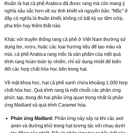
thuần là hạt cà phê Arabica đã được rang mà còn mang ý
nghĩa sâu sắc hơn về sự tinh khiết và nguyên bản. “Mộc” ở
đây có nghĩa là thuần khiết, không có bất kỳ sự tẩm ướp,
pha trộn hay thêm thắt nào.
Khác với truyền thống rang cà phê ở Việt Nam thường sử
dụng bơ, rượu, hoặc các loại hương liệu để tạo màu và
mùi,
cà phê Arabica rang mộc
là sản phẩm của một quá
trình rang hoàn toàn tự nhiên, chỉ sử dụng nhiệt để biến
đổi các hợp chất hóa học bên trong hạt.
Về mặt khoa học, hạt cà phê xanh chứa khoảng
1.000
hợp
chất hóa học. Quá trình rang là một chuỗi các phản ứng
phức tạp, trong đó hai phản ứng quan trọng nhất là phản
ứng Maillard và quá trình Caramel hóa.
Phản ứng Maillard
:
Phản ứng này xảy ra khi các axit
amin và đường khử trong hạt tương tác với nhau dưới