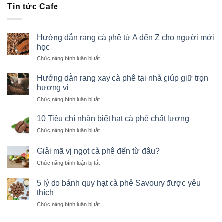
Tin tức Cafe
Hướng dẫn rang cà phê từ A đến Z cho người mới
học
ở
Chức năng bình luận bị tắt
Hướng
dẫn
Hướng dẫn rang xay cà phê tại nhà giúp giữ trọn
rang
hương vị
cà
ở
Chức năng bình luận bị tắt
phê
Hướng
từ
dẫn
A
10 Tiêu chí nhận biết hạt cà phê chất lượng
rang
đến
ở
Chức năng bình luận bị tắt
xay
Z
10
cà
cho
Tiêu
phê
Giải mã vị ngọt cà phê đến từ đâu?
người
chí
tại
mới
ở
Chức năng bình luận bị tắt
nhận
nhà
học
Giải
biết
giúp
mã
hạt
5 lý do bánh quy hạt cà phê Savoury được yêu
giữ
vị
cà
thích
trọn
ngọt
phê
hương
ở
Chức năng bình luận bị tắt
cà
chất
vị
5
phê
lượng
lý
đến