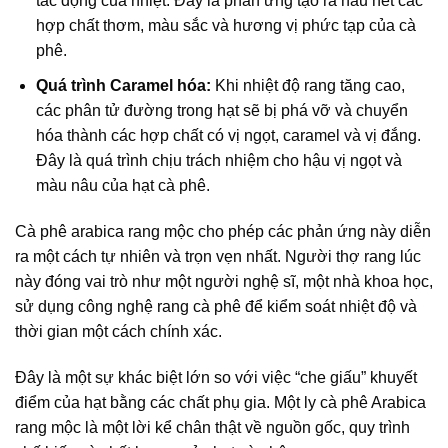
tác động của nhiệt. Đây là phản ứng tạo ra hầu hết các
hợp chất thơm, màu sắc và hương vị phức tạp của cà
phê.
Quá trình Caramel hóa
:
Khi nhiệt độ rang tăng cao,
các phân tử đường trong hạt sẽ bị phá vỡ và chuyển
hóa thành các hợp chất có vị ngọt, caramel và vị đắng.
Đây là quá trình chịu trách nhiệm cho hậu vị ngọt và
màu nâu của hạt cà phê.
Cà phê arabica rang mộc
cho phép các phản ứng này diễn
ra một cách tự nhiên và trọn vẹn nhất. Người thợ rang lúc
này đóng vai trò như một người nghệ sĩ, một nhà khoa học,
sử dụng
công nghệ rang cà phê
để kiểm soát nhiệt độ và
thời gian một cách chính xác.
Đây là một sự khác biệt lớn so với việc “che giấu” khuyết
điểm của hạt bằng các chất phụ gia. Một ly
cà phê Arabica
rang mộc
là một lời kể chân thật về nguồn gốc, quy trình