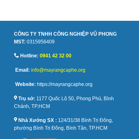
do
từ
bánh
đâu?
quy
hạt
cà
phê
CÔNG TY TNHH CÔNG NGHIỆP VŨ PHONG
Savoury
MST:
0315956409
được
yêu
thích
Hotline:
0941 42 32 00
Email:
info@mayrangcaphe.org
Website:
https://mayrangcaphe.org
Trụ sở:
1177 Quốc Lộ 50, Phong Phú, Bình
Chánh, TP.HCM
Nhà Xưởng SX :
124/31/38 Bình Trị Đông,
phường Bình Trị Đông, Bình Tân, TP.HCM