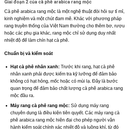
Giai đoạn 2 của cà phê arabica rang mộc
Cà phê arabica r
ang mộc
là một nghệ thuật đòi hỏi sự tỉ mỉ,
kinh nghiệm và một chút đam mê. Khác với phương pháp
rang truyền thống của Việt Nam thường cho thêm bơ, rượu
hoặc các phụ gia khác, rang mộc chỉ sử dụng duy nhất
nhiệt độ để làm chín hạt cà phê.
Chuẩn bị và kiểm soát
Hạt cà phê nhân xanh:
Trước khi rang, hạt cà phê
nhân xanh phải được kiểm tra kỹ lưỡng để đảm bảo
không có hạt hỏng, mốc hoặc có mùi lạ. Đây là bước
quan trọng để đảm bảo
chất lượng cà phê arabica rang
mộc
đầu ra.
Máy rang cà phê rang mộc:
Sử dụng máy rang
chuyên dụng là điều kiện tiên quyết. Các
máy rang cà
phê arabica rang mộc
hiện đại cho phép người vận
hành kiểm soát chính xác nhiệt độ và luồng khí, từ đó