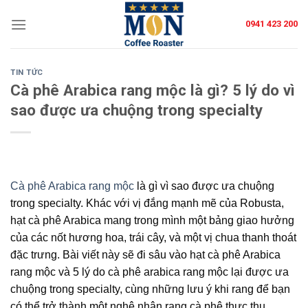
Skip
0941 423 200
to
content
TIN TỨC
Cà phê Arabica rang mộc là gì? 5 lý do vì
sao được ưa chuộng trong specialty
Cà phê Arabica rang mộc
là gì vì sao được ưa chuộng
trong specialty
. Khác với vị đắng mạnh mẽ của Robusta,
hạt
cà phê Arabica
mang trong mình một bảng giao hưởng
của các nốt hương hoa, trái cây, và một vị chua thanh thoát
đặc trưng.
Bài viết này sẽ đi sâu vào hạt cà phê Arabica
rang mộc và 5 lý do cà phê arabica rang mộc lại được ưa
chuộng trong specialty
, cùng những
lưu ý khi rang
để bạn
có thể trở thành một
nghệ nhân rang cà phê
thực thụ.