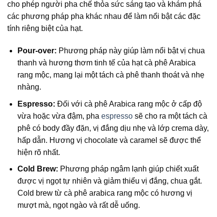
cho phép người pha chế thỏa sức sáng tạo và khám phá
các phương pháp pha khác nhau để làm nổi bật các đặc
tính riêng biệt của hạt.
Pour-over:
Phương pháp này giúp làm nổi bật vị chua
thanh và hương thơm tinh tế của hạt cà phê
Arabica
rang mộc
, mang lại một tách cà phê thanh thoát và nhẹ
nhàng.
Espresso:
Đối với
cà phê Arabica rang mộc
ở cấp độ
vừa hoặc vừa đậm, pha
espresso
sẽ cho ra một tách cà
phê có body đầy đặn, vị đắng dịu nhẹ và lớp crema dày,
hấp dẫn. Hương vị chocolate và caramel sẽ được thể
hiện rõ nhất.
Cold Brew:
Phương pháp ngâm lạnh giúp chiết xuất
được vị ngọt tự nhiên và giảm thiểu vị đắng, chua gắt.
Cold brew từ
cà phê arabica rang mộc
có hương vị
mượt mà, ngọt ngào và rất dễ uống.