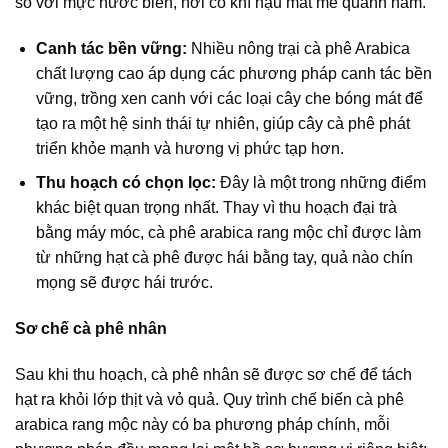
so với mực nước biển, nơi có khí hậu mát mẻ quanh năm.
Canh tác bền vững:
Nhiều nông trại cà phê Arabica
chất lượng cao áp dụng các phương pháp canh tác bền
vững, trồng xen canh với các loại cây che bóng mát để
tạo ra một hệ sinh thái tự nhiên, giúp cây cà phê phát
triển khỏe mạnh và hương vị phức tạp hơn.
Thu hoạch có chọn lọc:
Đây là một trong những điểm
khác biệt quan trọng nhất. Thay vì thu hoạch đại trà
bằng máy móc,
cà phê arabica rang mộc
chỉ được làm
từ những hạt cà phê được hái bằng tay, quả nào chín
mọng sẽ được hái trước.
Sơ chế cà phê nhân
Sau khi thu hoạch, cà phê nhân sẽ được sơ chế để tách
hạt ra khỏi lớp thịt và vỏ quả.
Quy trình chế biến cà phê
arabica rang mộc
này có ba phương pháp chính, mỗi