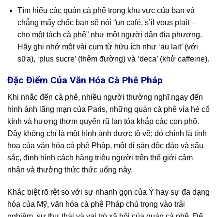
Tìm hiểu các quán cà phê trong khu vực của bạn và
chẳng mấy chốc bạn sẽ nói “un café, s’il vous plait –
cho một tách cà phê” như một người dân địa phương.
Hãy ghi nhớ một vài cụm từ hữu ích như ‘au lait’ (với
sữa), ‘plus sucre’ (thêm đường) và ‘deca’ (khử caffeine).
Đặc Điểm Của Văn Hóa Cà Phê Pháp
Khi nhắc đến cà phê, nhiều người thường nghĩ ngay đến
hình ảnh lãng mạn của Paris, những quán cà phê vỉa hè cổ
kính và hương thơm quyến rũ lan tỏa khắp các con phố.
Đây không chỉ là một hình ảnh được tô vẽ; đó chính là tinh
hoa của văn hóa cà phê Pháp, một di sản độc đáo và sâu
sắc, định hình cách hàng triệu người trên thế giới cảm
nhận và thưởng thức thức uống này.
Khác biệt rõ rệt so với sự nhanh gọn của Ý hay sự đa dạng
hóa của Mỹ, văn hóa cà phê Pháp chú trọng vào trải
nghiệm, sự thư thái và vai trò xã hội của quán cà phê. Để