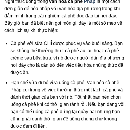
Nghi thức uống trong
văn hóa cà phê
Pháp
là một cách
đơn giản để hòa nhập với văn hóa địa phương trong khi
đắm mình trong trải nghiệm cà phê độc đáo tại nơi đây.
Bây giờ bạn đã biết nên gọi món gì, đây là một số mẹo về
cách lịch sự khi thực hiện:
Cà phê với sữa CHỈ được phục vụ vào buổi sáng. Bạn
sẽ không thể thưởng thức cà phê au lait hoặc cà phê
crème sau bữa trưa, vì nó được người dân địa phương
nơi đây cho là cản trở đến việc tiêu hóa những thức đã
được ăn.
Hạn chế vừa đi bộ vừa uống cà phê. Văn hóa cà phê
Pháp coi trọng về việc thưởng thức một tách cà phê và
dành thời gian của bạn với nó. Tốt nhất bạn nên chọn
uống cà phê khi có thời gian rảnh rỗi. Nếu bạn đang vội,
bạn có thể uống cà phê đứng tại quầy bar nhưng bạn
cũng phải dành thời gian để uống chúng chứ không
được đem đi liền.