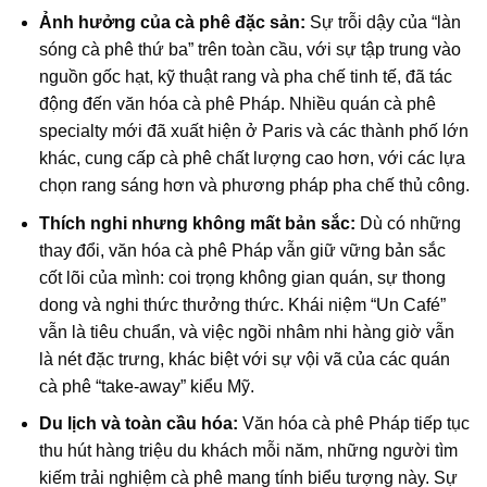
Ảnh hưởng của cà phê đặc sản:
Sự trỗi dậy của “làn
sóng cà phê thứ ba” trên toàn cầu, với sự tập trung vào
nguồn gốc hạt, kỹ thuật rang và pha chế tinh tế, đã tác
động đến văn hóa cà phê Pháp. Nhiều quán cà phê
specialty mới đã xuất hiện ở Paris và các thành phố lớn
khác, cung cấp cà phê chất lượng cao hơn, với các lựa
chọn rang sáng hơn và phương pháp pha chế thủ công.
Thích nghi nhưng không mất bản sắc:
Dù có những
thay đổi, văn hóa cà phê Pháp vẫn giữ vững bản sắc
cốt lõi của mình: coi trọng không gian quán, sự thong
dong và nghi thức thưởng thức. Khái niệm “Un Café”
vẫn là tiêu chuẩn, và việc ngồi nhâm nhi hàng giờ vẫn
là nét đặc trưng, khác biệt với sự vội vã của các quán
cà phê “take-away” kiểu Mỹ.
Du lịch và toàn cầu hóa:
Văn hóa cà phê Pháp tiếp tục
thu hút hàng triệu du khách mỗi năm, những người tìm
kiếm trải nghiệm cà phê mang tính biểu tượng này. Sự