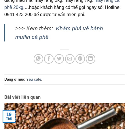
dạng mẫu mã: máy rang 5kg, máy rang 7kg,
máy rang cà
phê 20kg
,…hoặc khách hàng có thể gọi ngay số: Hotline:
0941 423 200 để được tư vấn miễn phí.
>>> Xem thêm:
Khám phá về bánh
muffin cà phê
Đăng ở mục
Yêu cafe
.
Bài viết liên quan
19
Th5