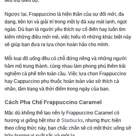
tiêu thụ điều độ.
Ngược lại, Frappuccino là hiện thân của sự đổi mới, đa
dạng, tiện lợi và giải trí trong một ly đá xay mát lạnh, ngọt
ngào. Dù bạn là người yêu thích sự cổ điển hay luôn tìm
kiếm những điều mới mẻ, việc hiểu rõ những khác biệt này
sẽ giúp bạn đưa ra lựa chọn hoàn hảo cho mình.
Mỗi loại đồ uống đều có chỗ đứng riêng và những người
hâm mộ trung thành, cùng nhau làm phong phú thêm trải
nghiệm cà phê trên toàn cầu. Việc lựa chọn Frappuccino
hay Cappuccino phụ thuộc hoàn toàn vào sở thích cá
nhân, tâm trạng và thời điểm trong ngày của bạn.
Cách Pha Chế Frappuccino Caramel
Mặc dù không thể tạo nên ly Frappuccino Caramel có
hương vị giống hệt như ở
Starbucks
, nhưng thực hiện
theo công thức này, bạn chắc chắn sẽ có một thức uống sở
hữu hương vị xuất sắc và mới lạ.