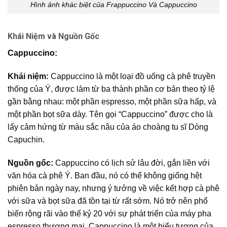
Hình ảnh khác biệt của Frappuccino Và Cappuccino
Khái Niệm và Nguồn Gốc
Cappuccino:
Khái niệm:
Cappuccino là một loại đồ uống cà phê truyền
thống của Ý, được làm từ ba thành phần cơ bản theo tỷ lệ
gần bằng nhau: một phần espresso, một phần sữa hấp, và
một phần bọt sữa dày. Tên gọi “Cappuccino” được cho là
lấy cảm hứng từ màu sắc nâu của áo choàng tu sĩ Dòng
Capuchin.
Nguồn gốc:
Cappuccino có lịch sử lâu đời, gắn liền với
văn hóa cà phê Ý. Ban đầu, nó có thể không giống hệt
phiên bản ngày nay, nhưng ý tưởng về việc kết hợp cà phê
với sữa và bọt sữa đã tồn tại từ rất sớm. Nó trở nên phổ
biến rộng rãi vào thế kỷ 20 với sự phát triển của máy pha
espresso thương mại. Cappuccino là một biểu tượng của