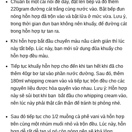
Chuẩn bị một cái nồi đế dày, đặt lên bếp và đổ thêm
220gram đường cát trắng cùng nước vào. Bật bếp đun
nóng hỗn hợp đã trộn vào và bật lửa ở mức vừa. Lưu ý,
trong thời gian đun bạn không nên khuấy, để đường cát
trong hỗn hợp tự tan ra.
Khi hỗn hợp bắt đầu chuyển màu nâu cánh gián thì lúc
này tắt bếp. Lúc này, bạn mới sử dụng đũa khuấy cho
hỗn hợp đều màu.
Tiếp tục khuấy hỗn hợp cho đến khi tan hết khi đã cho
thêm 40gr bơ lạt vào phần nước đường. Sau đó, thêm
180ml whipping cream vào và tiếp tục trộn đều cho các
nguyên liệu được hòa quyện vào nhau. Lưu ý: Hỗn hợp
này sẽ sủi bọt khi bạn bắt đầu cho whipping cream vào,
nên lúc này phải thật cẩn thận để tránh bị phỏng nhé.
Sau đó tiếp tục cho 1/2 muỗng cà phê vani và hỗn hợp
trên cùng một nhúm muối nhỏ và trộn đều. Lúc này, hỗn
hợp dễ rất dễ tan vì nó còn nóng nên sẽ khá lỏng.