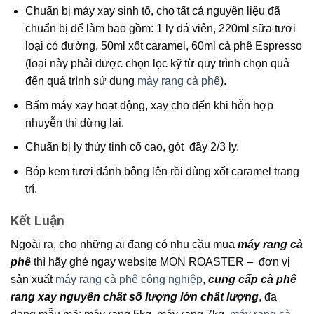
Chuẩn bị máy xay sinh tố, cho tất cả nguyên liệu đã
chuẩn bị để làm bao gồm: 1 ly đá viên, 220ml sữa tươi
loại có đường, 50ml xốt caramel, 60ml cà phê Espresso
(loại này phải được chọn lọc kỹ từ quy trình chọn quả
đến quá trình sử dụng
máy rang cà phê
).
Bấm máy xay hoạt động, xay cho đến khi hỗn hợp
nhuyễn thì dừng lại.
Chuẩn bị ly thủy tinh cổ cao, gót đầy 2/3 ly.
Bóp kem tươi đánh bông lên rồi dùng xốt caramel trang
trí.
Kết Luận
Ngoài ra, cho những ai đang có nhu cầu mua
máy rang cà
phê
thì hãy ghé ngay website MON ROASTER – đơn vị
sản xuất
máy rang cà phê công nghiệp
,
cung cấp cà phê
rang xay nguyên chất số lượng lớn chất lượng
, đa