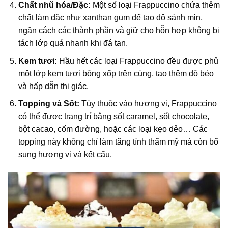
Chất nhũ hóa/Đặc:
Một số loại Frappuccino chứa thêm
chất làm đặc như xanthan gum để tạo độ sánh mịn,
ngăn cách các thành phần và giữ cho hỗn hợp không bị
tách lớp quá nhanh khi đá tan.
Kem tươi:
Hầu hết các loại Frappuccino đều được phủ
một lớp kem tươi bông xốp trên cùng, tạo thêm độ béo
và hấp dẫn thị giác.
Topping và Sốt:
Tùy thuộc vào hương vị, Frappuccino
có thể được trang trí bằng sốt caramel, sốt chocolate,
bột cacao, cốm đường, hoặc các loại kẹo dẻo… Các
topping này không chỉ làm tăng tính thẩm mỹ mà còn bổ
sung hương vị và kết cấu.