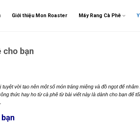
ủ
Giới thiệu Mon Roaster
Máy Rang Cà Phê
Y
ê cho bạn
ị tuyệt vời tạo nên một số món tráng miệng và đồ ngọt để nhâm
ông thức hay ho từ cà phê từ bài viết này là dành cho bạn để 
à.
 bạn