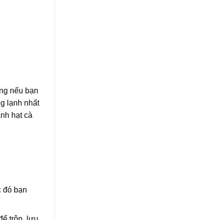
ằng nếu bạn
g lạnh nhất
nh hạt cà
c đó bạn
ể trộn, lưu