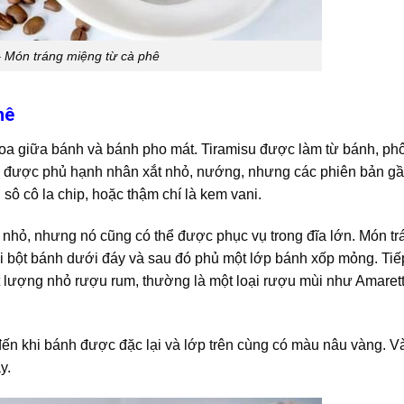
– Món tráng miệng từ cà phê
hê
hoa giữa bánh và bánh pho mát. Tiramisu được làm từ bánh, ph
ó được phủ hạnh nhân xắt nhỏ, nướng, nhưng các phiên bản g
sô cô la chip, hoặc thậm chí là kem vani.
c nhỏ, nhưng nó cũng có thể được phục vụ trong đĩa lớn. Món t
ải bột bánh dưới đáy và sau đó phủ một lớp bánh xốp mỏng. Tiế
lượng nhỏ rượu rum, thường là một loại rượu mùi như Amaret
đến khi bánh được đặc lại và lớp trên cùng có màu nâu vàng. V
y.