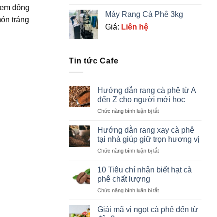
 kem đông
Máy Rang Cà Phê 3kg
món tráng
Giá:
Liên hệ
Tin tức Cafe
Hướng dẫn rang cà phê từ A
đến Z cho người mới học
ở
Chức năng bình luận bị tắt
Hướng
dẫn
Hướng dẫn rang xay cà phê
rang
tại nhà giúp giữ trọn hương vị
cà
ở
Chức năng bình luận bị tắt
phê
Hướng
từ
dẫn
A
10 Tiêu chí nhận biết hạt cà
rang
đến
phê chất lượng
xay
Z
ở
Chức năng bình luận bị tắt
cà
cho
10
phê
người
Tiêu
tại
Giải mã vị ngọt cà phê đến từ
mới
chí
nhà