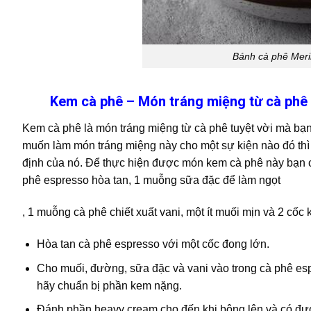
Bánh cà phê Meri
Kem cà phê – Món tráng miệng từ cà phê
Kem cà phê là món tráng miệng từ cà phê tuyệt vời mà bạn
muốn làm món tráng miệng này cho một sự kiện nào đó thì
định của nó. Để thực hiện được món kem cà phê này bạn 
phê espresso hòa tan, 1 muỗng sữa đặc để làm ngọt
, 1 muỗng cà phê chiết xuất vani, một ít muối mịn và 2 cốc
Hòa tan cà phê espresso với một cốc đong lớn.
Cho muối, đường, sữa đặc và vani vào trong cà phê espr
hãy chuẩn bị phần kem nặng.
Đánh phần heavy cream cho đến khi bông lên và có đượ