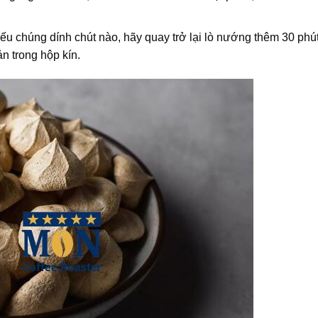
 Nếu chúng dính chút nào, hãy quay trở lại lò nướng thêm 30 phú
n trong hộp kín.