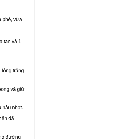
à phê, vừa
a tan và 1
 lòng trắng
bong và giữ
u nâu nhạt.
 nến đã
ứng đường