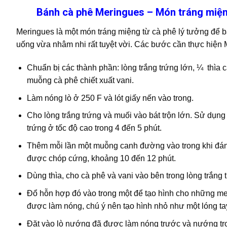
Bánh cà phê Meringues – Món tráng miện
Meringues là một món tráng miệng từ cà phê lý tưởng để b
uống vừa nhâm nhi rất tuyệt vời. Các bước cần thực hiện
Chuẩn bị các thành phần: lòng trắng trứng lớn, ¼ thìa
muỗng cà phê chiết xuất vani.
Làm nóng lò ở 250 F và lót giấy nến vào trong.
Cho lòng trắng trứng và muối vào bát trộn lớn. Sử dụn
trứng ở tốc độ cao trong 4 đến 5 phút.
Thêm mỗi lần một muỗng canh đường vào trong khi đánh l
được chóp cứng, khoảng 10 đến 12 phút.
Dùng thìa, cho cà phê và vani vào bên trong lòng trắng
Đổ hỗn hợp đó vào trong một để tạo hình cho những me
được làm nóng, chú ý nên tạo hình nhỏ như một lóng ta
Đặt vào lò nướng đã được làm nóng trước và nướng tro