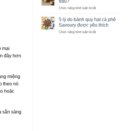
đâu?
học
nhận
giúp
ở
Chức năng bình luận bị tắt
biết
giữ
Giải
hạt
trọn
mã
cà
5 lý do bánh quy hạt cà phê
hương
vị
phê
Savoury được yêu thích
vị
ngọt
chất
ở
Chức năng bình luận bị tắt
cà
lượng
5
phê
lý
đến
do
từ
ô mai
bánh
đâu?
ần đây hơn
quy
hạt
cà
phê
ráng miệng
Savoury
được
p theo nó
yêu
to hoặc
thích
à sẵn sàng