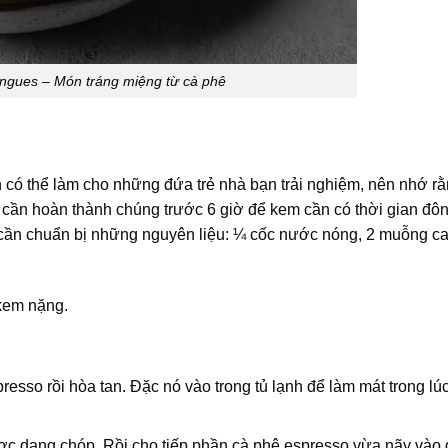
ngues – Món tráng miệng từ cà phê
 có thể làm cho những đứa trẻ nhà bạn trải nghiệm, nên nhớ r
 cần hoàn thành chúng trước 6 giờ để kem cần có thời gian đôn
cần chuẩn bị những nguyên liệu: ¼ cốc nước nóng, 2 muỗng ca
 kem nặng.
esso rồi hòa tan. Đặc nó vào trong tủ lạnh để làm mát trong lú
c dạng chóp. Rồi cho tiếp phần cà phê espresso vừa nãy vào đ