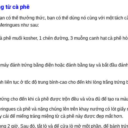
g từ cà phê
ạn có thể thưởng thức, bạn có thể dùng nó cùng với một tách c
 Meringues như sau:
 cà phê muối kosher, 1 chén đường, 3 muỗng canh hạt cà phê hò
g máy đánh trứng bằng điện hoặc đánh bằng tay và bắt đầu đánh
iên tục ở tốc độ trung bình-cao cho đến khi lòng trắng trứng 
 trứng cho đến khi cà phê được trộn đều và vừa đủ để tạo ra mà
ringues cà phê và nặng chúng lên trên khay nướng có lót giấy
y cái để miếng tráng miệng từ cà phê này được đẹp mắt hơn.
ng 2 giờ. Sau đó, tắt lò và để cửa lò mở một phần, để bánh tr